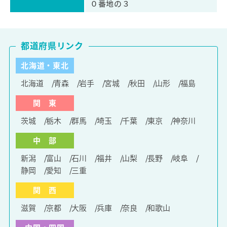
０番地の３
都道府県リンク
北海道・東北
北海道
青森
岩手
宮城
秋田
山形
福島
関 東
茨城
栃木
群馬
埼玉
千葉
東京
神奈川
中 部
新潟
富山
石川
福井
山梨
長野
岐阜
静岡
愛知
三重
関 西
滋賀
京都
大阪
兵庫
奈良
和歌山