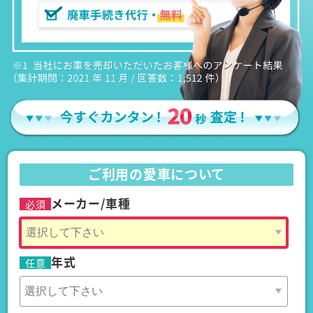
ご利用の愛車について
メーカー/車種
必須
年式
任意