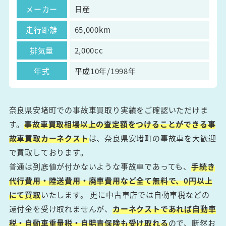
メーカー
日産
走行距離
65,000km
排気量
2,000cc
年式
平成10年/1998年
奈良県安堵町での事故車買取り実績をご確認いただけま
す。
事故車買取相場以上の査定額をつけることができる事
故車買取カーネクスト
は、奈良県安堵町の事故車を大歓迎
で買取しております。
普通は到底値が付かないような事故車であっても、
手続き
代行費用・陸送費用・廃車費用など全て無料で、0円以上
にて買取
いたします。 更に中古車店では自動車税などの
還付金を受け取れませんが、
カーネクストであれば自動車
税・自動車重量税・自賠責保険も受け取れる
ので、断然お