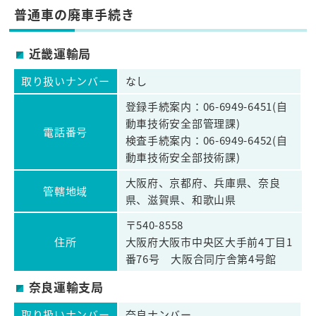
普通車の廃車手続き
近畿運輸局
取り扱いナンバー
なし
登録手続案内：06-6949-6451(自
動車技術安全部管理課)
電話番号
検査手続案内：06-6949-6452(自
動車技術安全部技術課)
大阪府、京都府、兵庫県、奈良
管轄地域
県、滋賀県、和歌山県
〒540-8558
住所
大阪府大阪市中央区大手前4丁目1
番76号 大阪合同庁舎第4号館
奈良運輸支局
取り扱いナンバー
奈良ナンバー