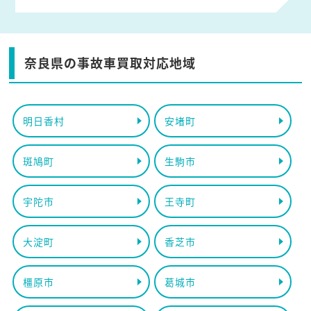
奈良県の事故車買取対応地域
明日香村
安堵町
斑鳩町
生駒市
宇陀市
王寺町
大淀町
香芝市
橿原市
葛城市