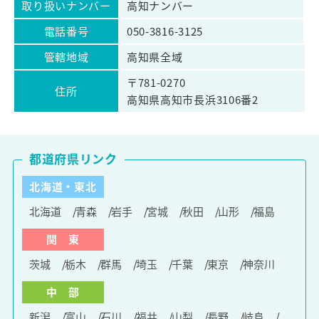
取り扱いナンバー
高知ナンバー
電話番号
050-3816-3125
管轄地域
高知県全域
〒781-0270
住所
高知県高知市長浜3106番2
都道府県リンク
北海道・東北
北海道
青森
岩手
宮城
秋田
山形
福島
関 東
茨城
栃木
群馬
埼玉
千葉
東京
神奈川
中 部
新潟
富山
石川
福井
山梨
長野
岐阜