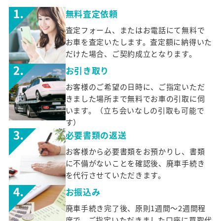
無料査定依頼
査定フォーム、またはお電話にて無料で
お車を査定いたします。査定額に納得いた
だけた場合、ご契約成立となります。
お引き取り
お客様のご希望の日時に、ご指定いただ
きました場所まで無料でお車の引取に伺
います。（立ち会いなしの引取も可能で
す）
必要書類の返送
お客様から必要書類をお預かりし、書類
に不備がないことを確認後、廃車手続き
を代行させていただきます。
お振込み
廃車手続き完了後、原則1週間～2週間程
度で、ご指定いただきました口座に買取代