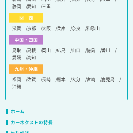
静岡
愛知
三重
関 西
滋賀
京都
大阪
兵庫
奈良
和歌山
中国・四国
鳥取
島根
岡山
広島
山口
徳島
香川
愛媛
高知
九州・沖縄
福岡
佐賀
長崎
熊本
大分
宮崎
鹿児島
沖縄
ホーム
カーネクストの特長