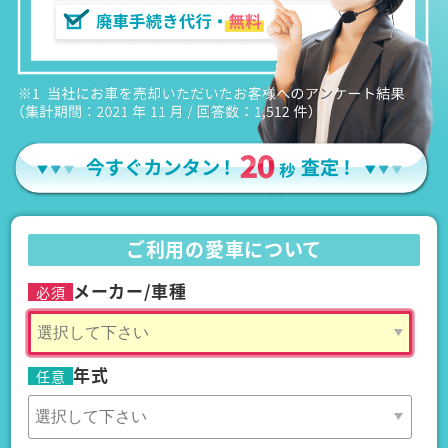
ご利用の愛車について
メーカー/車種
必須
年式
任意