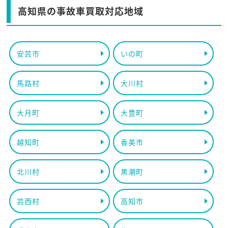
高知県の事故車買取対応地域
安芸市
いの町
馬路村
大川村
大月町
大豊町
越知町
香美市
北川村
黒潮町
芸西村
高知市