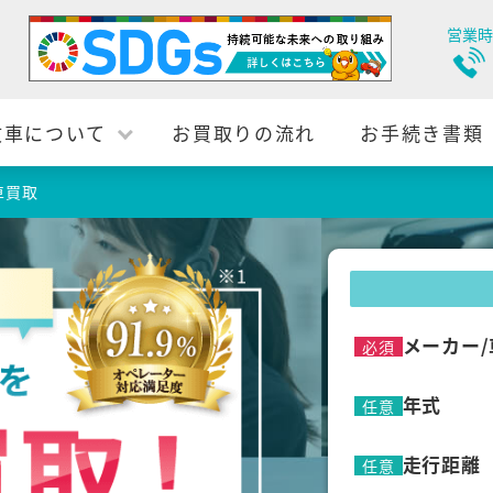
営業時
故車について
お買取りの流れ
お手続き書類
車買取
メーカー/
必須
年式
任意
走行距離
任意