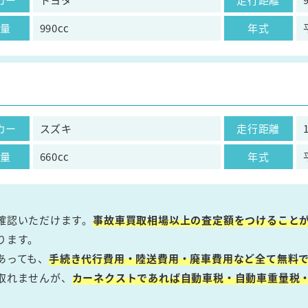
気量
990cc
年式
カー
スズキ
走行距離
気量
660cc
年式
確認いただけます。
事故車買取相場以上の査定額をつけること
ります。
あっても、
手続き代行費用・陸送費用・廃車費用など全て無料で
取れませんが、
カーネクストであれば自動車税・自動車重量税