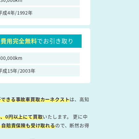
平成4年/1992年
費用完全無料
でお引き取り
100,000km
平成15年/2003年
ができる事故車買取カーネクスト
は、高知
、0円以上にて買取
いたします。 更に中
・自賠責保険も受け取れる
ので、断然お得