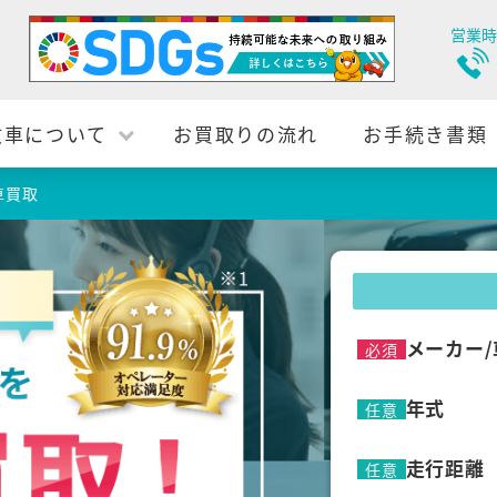
営業時
故車について
お買取りの流れ
お手続き書類
車買取
メーカー/
必須
年式
任意
走行距離
任意