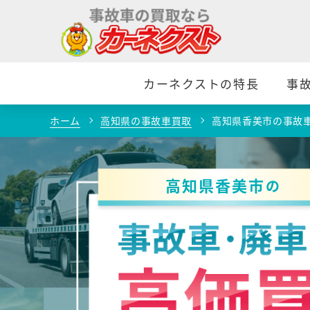
カーネクストの特長
事
ホーム
高知県の事故車買取
高知県香美市の事故
高知県香美市
の