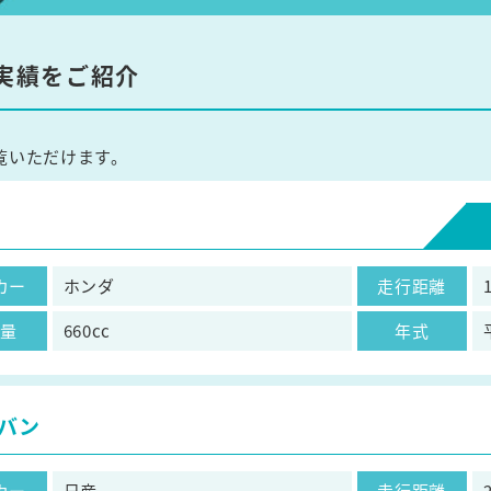
実績をご紹介
覧いただけます。
カー
ホンダ
走行距離
気量
660cc
年式
バン
カー
日産
走行距離