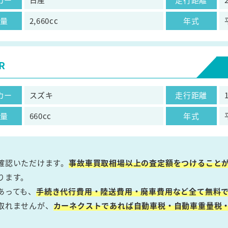
気量
2,660cc
年式
R
カー
スズキ
走行距離
気量
660cc
年式
確認いただけます。
事故車買取相場以上の査定額をつけること
ります。
あっても、
手続き代行費用・陸送費用・廃車費用など全て無料で
取れませんが、
カーネクストであれば自動車税・自動車重量税