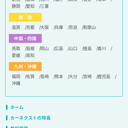
静岡
愛知
三重
関 西
滋賀
京都
大阪
兵庫
奈良
和歌山
中国・四国
鳥取
島根
岡山
広島
山口
徳島
香川
愛媛
高知
九州・沖縄
福岡
佐賀
長崎
熊本
大分
宮崎
鹿児島
沖縄
ホーム
カーネクストの特長