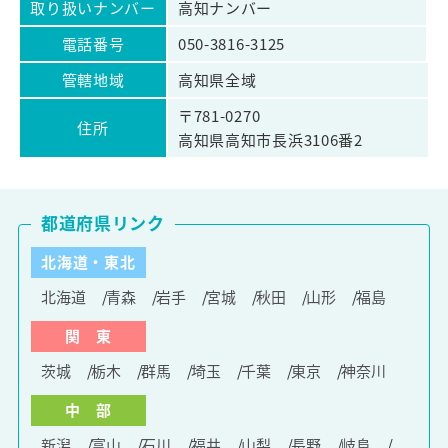
取り扱いナンバー
高知ナンバー
電話番号
050-3816-3125
管轄地域
高知県全域
〒781-0270
住所
高知県高知市長浜3106番2
都道府県リンク
北海道・東北
北海道
青森
岩手
宮城
秋田
山形
福島
関 東
茨城
栃木
群馬
埼玉
千葉
東京
神奈川
中 部
新潟
富山
石川
福井
山梨
長野
岐阜