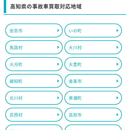
高知県の事故車買取対応地域
安芸市
いの町
馬路村
大川村
大月町
大豊町
越知町
香美市
北川村
黒潮町
芸西村
高知市