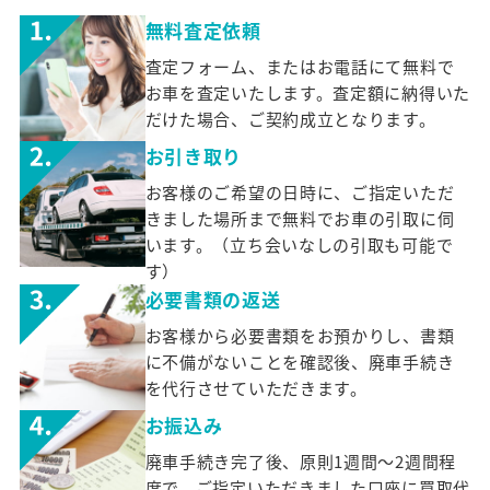
無料査定依頼
査定フォーム、またはお電話にて無料で
お車を査定いたします。査定額に納得いた
だけた場合、ご契約成立となります。
お引き取り
お客様のご希望の日時に、ご指定いただ
きました場所まで無料でお車の引取に伺
います。（立ち会いなしの引取も可能で
す）
必要書類の返送
お客様から必要書類をお預かりし、書類
に不備がないことを確認後、廃車手続き
を代行させていただきます。
お振込み
廃車手続き完了後、原則1週間～2週間程
度で、ご指定いただきました口座に買取代