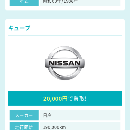
年式
昭和63年/1988年
キューブ
20,000円
で買取!
メーカー
日産
走行距離
190,000km