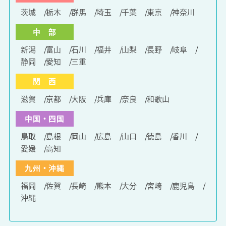
茨城
栃木
群馬
埼玉
千葉
東京
神奈川
中 部
新潟
富山
石川
福井
山梨
長野
岐阜
静岡
愛知
三重
関 西
滋賀
京都
大阪
兵庫
奈良
和歌山
中国・四国
鳥取
島根
岡山
広島
山口
徳島
香川
愛媛
高知
九州・沖縄
福岡
佐賀
長崎
熊本
大分
宮崎
鹿児島
沖縄