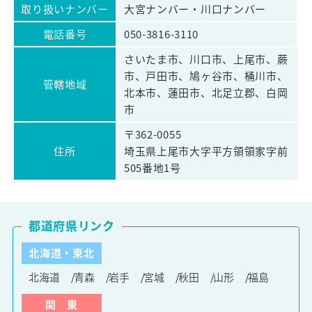
取り扱いナンバー
大宮ナンバー・川口ナンバー
電話番号
050-3816-3110
さいたま市、川口市、上尾市、蕨
市、戸田市、鳩ヶ谷市、桶川市、
管轄地域
北本市、蓮田市、北足立郡、白岡
市
〒362-0055
住所
埼玉県上尾市大字平方領領家字前
505番地1号
都道府県リンク
北海道・東北
北海道
青森
岩手
宮城
秋田
山形
福島
関 東