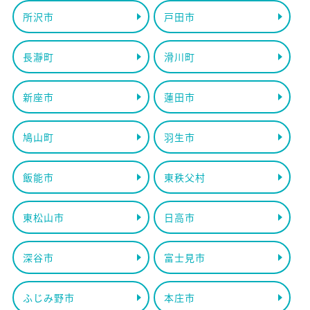
所沢市
戸田市
長瀞町
滑川町
新座市
蓮田市
鳩山町
羽生市
飯能市
東秩父村
東松山市
日高市
深谷市
富士見市
ふじみ野市
本庄市