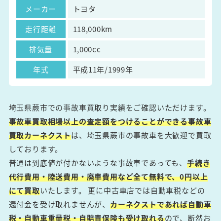
メーカー
トヨタ
走行距離
118,000km
排気量
1,000cc
年式
平成11年/1999年
埼玉県蕨市での事故車買取り実績をご確認いただけます。
事故車買取相場以上の査定額をつけることができる事故車
買取カーネクスト
は、埼玉県蕨市の事故車を大歓迎で買取
しております。
普通は到底値が付かないような事故車であっても、
手続き
代行費用・陸送費用・廃車費用など全て無料で、0円以上
にて買取
いたします。 更に中古車店では自動車税などの
還付金を受け取れませんが、
カーネクストであれば自動車
税・自動車重量税・自賠責保険も受け取れる
ので、断然お