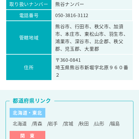
取り扱いナンバー
熊谷ナンバー
電話番号
050-3816-3112
熊谷市、行田市、秩父市、加須
市、本庄市、東松山市、羽生市、
管轄地域
鴻巣市、深谷市、比企郡、秩父
郡、児玉郡、大里郡
〒360-0841
住所
埼玉県熊谷市新堀字北原９６０番
２
都道府県リンク
北海道・東北
北海道
青森
岩手
宮城
秋田
山形
福島
関 東