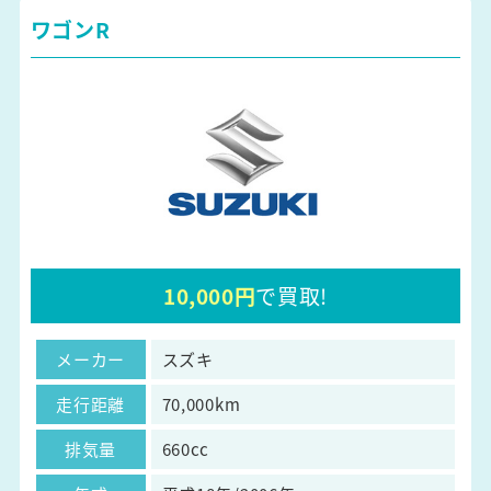
ワゴンR
10,000円
で買取!
メーカー
スズキ
走行距離
70,000km
排気量
660cc