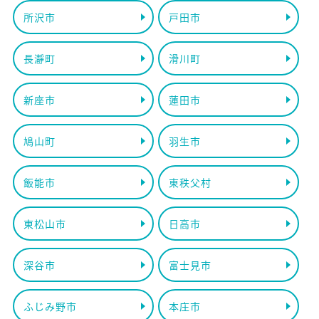
所沢市
戸田市
長瀞町
滑川町
新座市
蓮田市
鳩山町
羽生市
飯能市
東秩父村
東松山市
日高市
深谷市
富士見市
ふじみ野市
本庄市