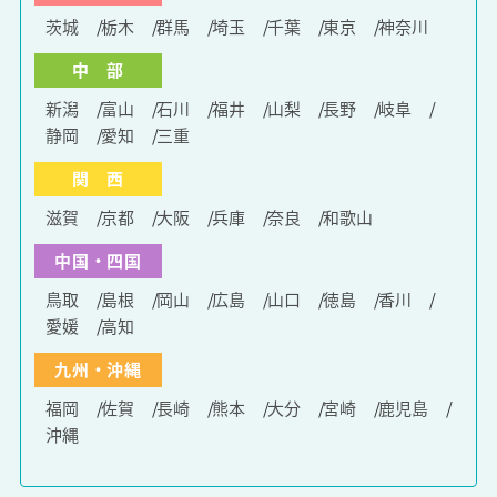
茨城
栃木
群馬
埼玉
千葉
東京
神奈川
中 部
新潟
富山
石川
福井
山梨
長野
岐阜
静岡
愛知
三重
関 西
滋賀
京都
大阪
兵庫
奈良
和歌山
中国・四国
鳥取
島根
岡山
広島
山口
徳島
香川
愛媛
高知
九州・沖縄
福岡
佐賀
長崎
熊本
大分
宮崎
鹿児島
沖縄