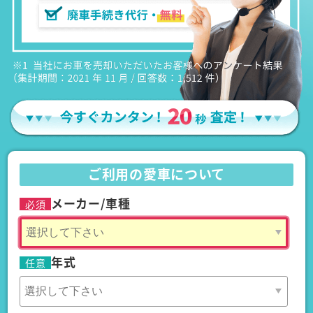
ご利用の愛車について
メーカー/車種
必須
年式
任意