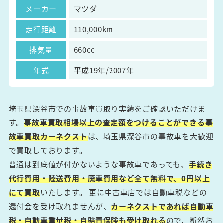
メーカー
マツダ
走行距離
110,000km
排気量
660cc
年式
平成19年/2007年
埼玉県深谷市での事故車買取り実績をご確認いただけま
す。
事故車買取相場以上の査定額をつけることができる事
故車買取カーネクスト
は、埼玉県深谷市の事故車を大歓迎
で買取しております。
普通は到底値が付かないような事故車であっても、
手続き
代行費用・陸送費用・廃車費用など全て無料で、0円以上
にて買取
いたします。 更に中古車店では自動車税などの
還付金を受け取れませんが、
カーネクストであれば自動車
税・自動車重量税・自賠責保険も受け取れる
ので、断然お