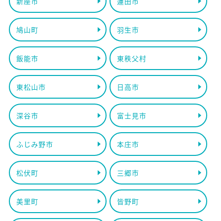
新座市
蓮田市
鳩山町
羽生市
飯能市
東秩父村
東松山市
日高市
深谷市
富士見市
ふじみ野市
本庄市
松伏町
三郷市
美里町
皆野町