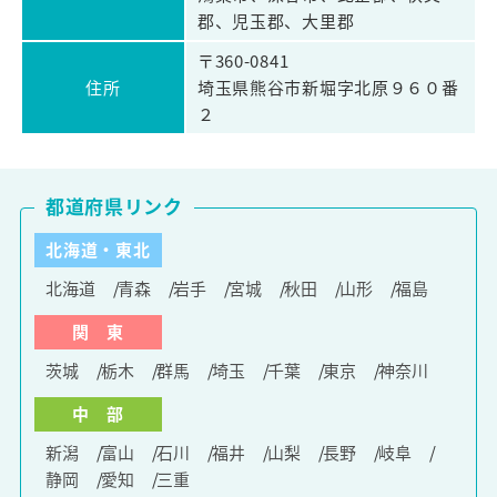
郡、児玉郡、大里郡
〒360-0841
住所
埼玉県熊谷市新堀字北原９６０番
２
都道府県リンク
北海道・東北
北海道
青森
岩手
宮城
秋田
山形
福島
関 東
茨城
栃木
群馬
埼玉
千葉
東京
神奈川
中 部
新潟
富山
石川
福井
山梨
長野
岐阜
静岡
愛知
三重