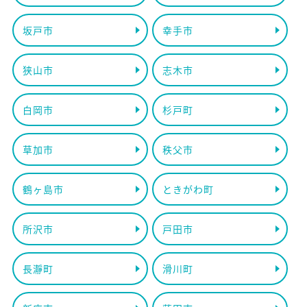
坂戸市
幸手市
狭山市
志木市
白岡市
杉戸町
草加市
秩父市
鶴ヶ島市
ときがわ町
所沢市
戸田市
長瀞町
滑川町