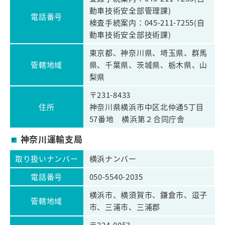
動車技術安全部管理課)
電話番号
検査手続案内：045-211-7255(自
動車技術安全部技術課)
東京都、神奈川県、埼玉県、群馬
管轄地域
県、千葉県、茨城県、栃木県、山
梨県
〒231-8433
住所
神奈川県横浜市中区北仲通5丁目
57番地 横浜第２合同庁舎
神奈川運輸支局
取り扱いナンバー
横浜ナンバー
電話番号
050-5540-2035
横浜市、横須賀市、鎌倉市、逗子
管轄地域
市、三浦市、三浦郡
〒224-0053