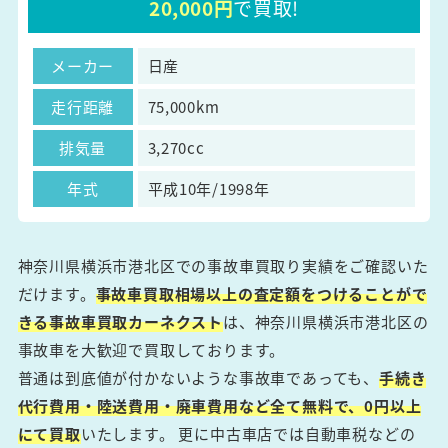
20,000円
で買取!
メーカー
日産
走行距離
75,000km
排気量
3,270cc
年式
平成10年/1998年
神奈川県横浜市港北区での事故車買取り実績をご確認いた
だけます。
事故車買取相場以上の査定額をつけることがで
きる事故車買取カーネクスト
は、神奈川県横浜市港北区の
事故車を大歓迎で買取しております。
普通は到底値が付かないような事故車であっても、
手続き
代行費用・陸送費用・廃車費用など全て無料で、0円以上
にて買取
いたします。 更に中古車店では自動車税などの