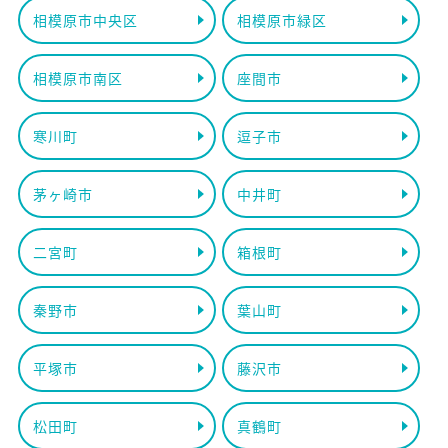
相模原市中央区
相模原市緑区
相模原市南区
座間市
寒川町
逗子市
茅ヶ崎市
中井町
二宮町
箱根町
秦野市
葉山町
平塚市
藤沢市
松田町
真鶴町