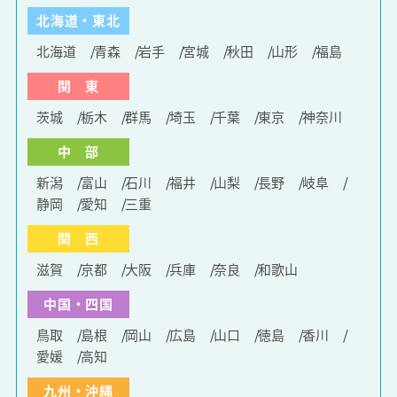
北海道・東北
北海道
青森
岩手
宮城
秋田
山形
福島
関 東
茨城
栃木
群馬
埼玉
千葉
東京
神奈川
中 部
新潟
富山
石川
福井
山梨
長野
岐阜
静岡
愛知
三重
関 西
滋賀
京都
大阪
兵庫
奈良
和歌山
中国・四国
鳥取
島根
岡山
広島
山口
徳島
香川
愛媛
高知
九州・沖縄