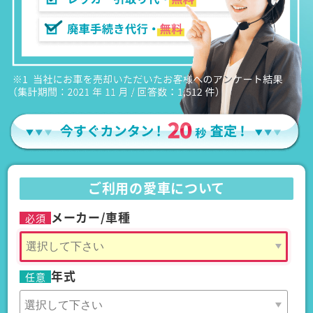
ご利用の愛車について
メーカー/車種
必須
年式
任意