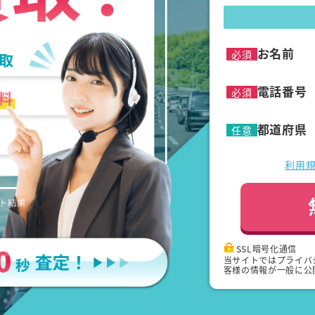
お名前
必須
電話番号
必須
都道府県
任意
利用
SSL暗号化通信
当サイトではプライバ
客様の情報が一般に公