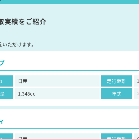
取実績をご紹介
覧いただけます。
ブ
カー
日産
走行距離
気量
1,348cc
年式
ィ
カー
日産
走行距離