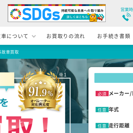
営業時
故車について
お買取りの流れ
お手続き書類
事故車買取
メーカー/
必須
年式
任意
走行距離
任意