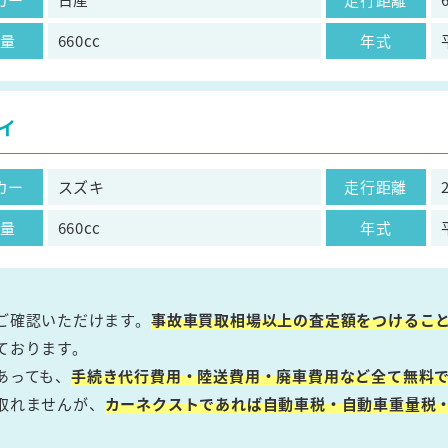
気量
660cc
年式
イ
カー
スズキ
走行距離
気量
660cc
年式
ご確認いただけます。
事故車買取相場以上の査定額をつけるこ
ております。
あっても、
手続き代行費用・陸送費用・廃車費用など全て無料で
取れませんが、
カーネクストであれば自動車税・自動車重量税