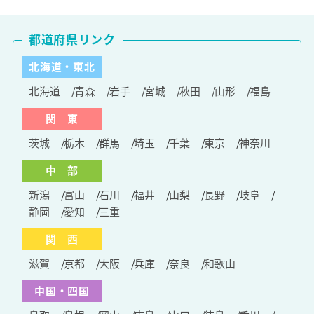
都道府県リンク
北海道・東北
北海道
青森
岩手
宮城
秋田
山形
福島
関 東
茨城
栃木
群馬
埼玉
千葉
東京
神奈川
中 部
新潟
富山
石川
福井
山梨
長野
岐阜
静岡
愛知
三重
関 西
滋賀
京都
大阪
兵庫
奈良
和歌山
中国・四国