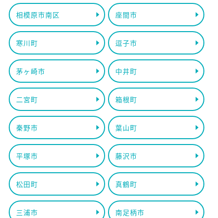
相模原市南区
座間市
寒川町
逗子市
茅ヶ崎市
中井町
二宮町
箱根町
秦野市
葉山町
平塚市
藤沢市
松田町
真鶴町
三浦市
南足柄市