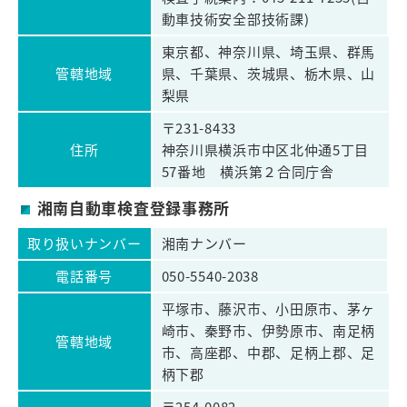
動車技術安全部技術課)
東京都、神奈川県、埼玉県、群馬
管轄地域
県、千葉県、茨城県、栃木県、山
梨県
〒231-8433
住所
神奈川県横浜市中区北仲通5丁目
57番地 横浜第２合同庁舎
湘南自動車検査登録事務所
取り扱いナンバー
湘南ナンバー
電話番号
050-5540-2038
平塚市、藤沢市、小田原市、茅ヶ
崎市、秦野市、伊勢原市、南足柄
管轄地域
市、高座郡、中郡、足柄上郡、足
柄下郡
〒254-0082