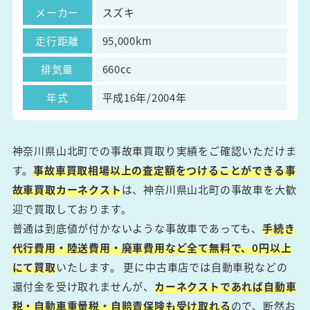
メーカー
スズキ
走行距離
95,000km
排気量
660cc
年式
平成16年/2004年
神奈川県山北町での事故車買取り実績をご確認いただけま
す。
事故車買取相場以上の査定額をつけることができる事
故車買取カーネクスト
は、神奈川県山北町の事故車を大歓
迎で買取しております。
普通は到底値が付かないような事故車であっても、
手続き
代行費用・陸送費用・廃車費用など全て無料で、0円以上
にて買取
いたします。 更に中古車店では自動車税などの
還付金を受け取れませんが、
カーネクストであれば自動車
税・自動車重量税・自賠責保険も受け取れる
ので、断然お