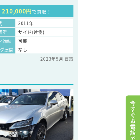
210,000円
で買取！
式
2011年
個所
サイド(片側)
ン始動
可能
ッグ展開
なし
2023年5月 買取