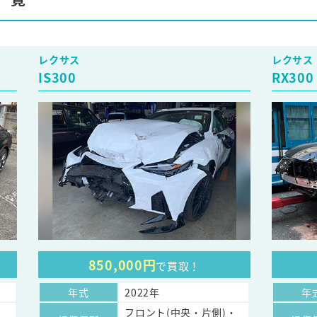
レクサス
レクサス
IS300
RX300
850,000円
で買取！
年式
2022年
年
フロント(中央・片側)・