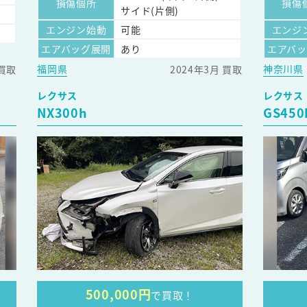
損傷個所
損傷
サイド(片側)
エンジン始動
可能
エンジ
エアバッグ展開
あり
エアバ
福岡県
神奈川県
 買取
2024年3月 買取
レクサス
レクサス
NX300h
GS450
500,000円
で買取！