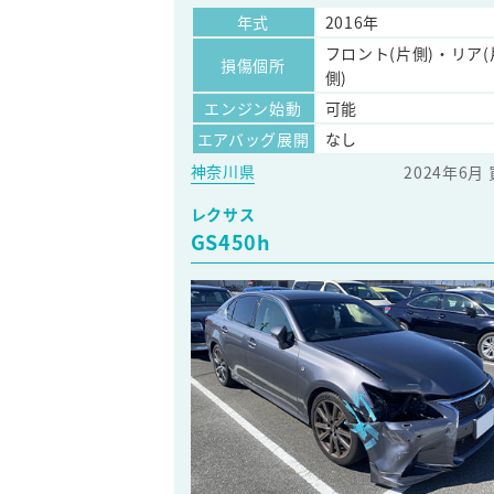
年式
2016年
フロント(片側)・リア(
損傷個所
側)
エンジン始動
可能
エアバッグ展開
なし
神奈川県
2024年6月
レクサス
GS450h