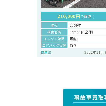
210,000円
で買取！
年式
2009年
損傷個所
フロント(全体)
エンジン始動
可能
エアバッグ展開
あり
群馬県
2022年11月