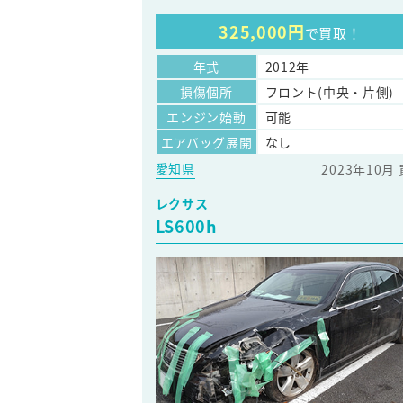
325,000円
で買取！
年式
2012年
損傷個所
フロント(中央・片側)
エンジン始動
可能
エアバッグ展開
なし
愛知県
2023年10月
レクサス
LS600h