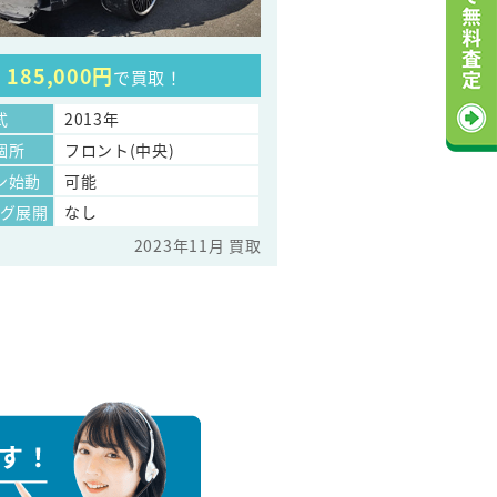
185,000円
で買取！
式
2013年
個所
フロント(中央)
ン始動
可能
ッグ展開
なし
2023年11月 買取