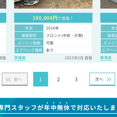
190,000円
で買取！
年式
2014年
年
損傷個所
フロント(中央・片側)
損傷
エンジン始動
可能
エンジ
エアバッグ展開
あり
エアバ
茨城県
群馬県
 買取
2023年3月 買取
1
2
3
前へ
次へ