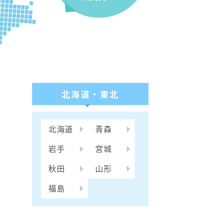
北海道・東北
北海道
青森
岩手
宮城
秋田
山形
福島