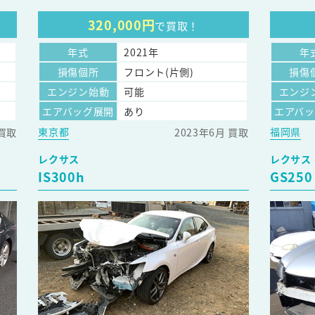
320,000円
で買取！
年式
2021年
年
損傷個所
フロント(片側)
損傷
エンジン始動
可能
エンジ
エアバッグ展開
あり
エアバ
東京都
福岡県
 買取
2023年6月 買取
レクサス
レクサス
IS300h
GS250