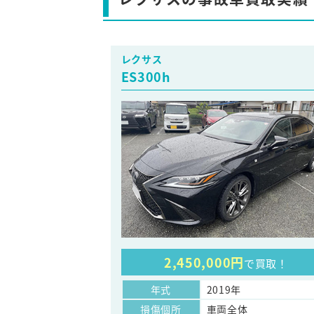
レクサス
ES300h
2,450,000円
で買取！
年式
2019年
損傷個所
車両全体