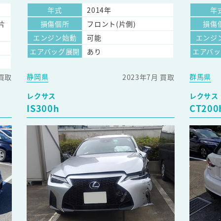
年式
2014年
年
片
損傷個所
フロント(片側)
損傷
エンジン始動
可能
エンジ
エアバッグ展開
あり
エアバ
静岡県
群馬県
 買取
2023年7月 買取
レクサス
レクサス
IS300h
CT200