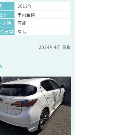
式
2012年
個所
車両全体
ン始動
可能
ッグ展開
なし
2024年4月 買取
h