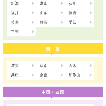
新潟
富山
石川
福井
山梨
長野
岐阜
静岡
愛知
三重
関 西
滋賀
京都
大阪
兵庫
奈良
和歌山
中国・四国