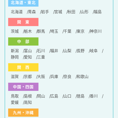
北海道・東北
北海道
青森
岩手
宮城
秋田
山形
福島
関 東
茨城
栃木
群馬
埼玉
千葉
東京
神奈川
中 部
新潟
富山
石川
福井
山梨
長野
岐阜
静岡
愛知
三重
関 西
滋賀
京都
大阪
兵庫
奈良
和歌山
中国・四国
鳥取
島根
岡山
広島
山口
徳島
香川
愛媛
高知
九州・沖縄