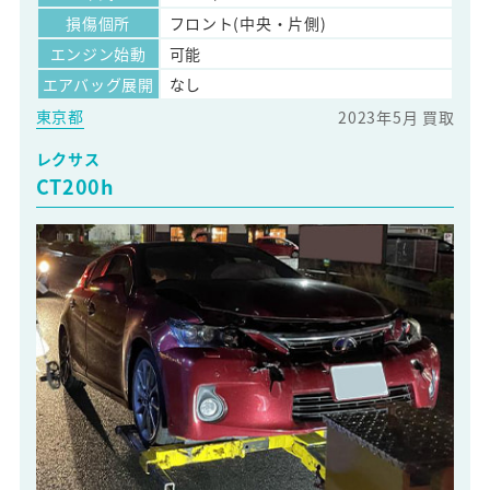
損傷個所
フロント(中央・片側)
エンジン始動
可能
エアバッグ展開
なし
東京都
2023年5月 買取
レクサス
CT200h