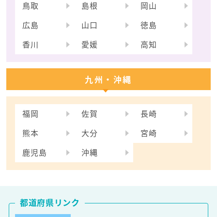
鳥取
島根
岡山
広島
山口
徳島
香川
愛媛
高知
九州・沖縄
福岡
佐賀
長崎
熊本
大分
宮崎
鹿児島
沖縄
都道府県リンク