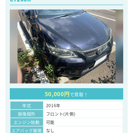
50,000円
で買取！
年式
2016年
損傷個所
フロント(片側)
エンジン始動
可能
エアバッグ展開
なし