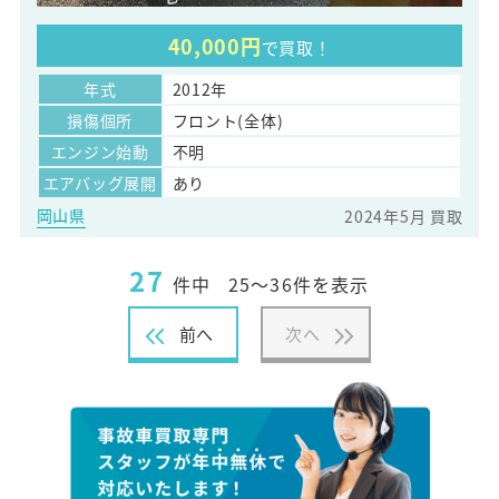
40,000円
で買取！
年式
2012年
損傷個所
フロント(全体)
エンジン始動
不明
エアバッグ展開
あり
岡山県
2024年5月 買取
27
件中
25～36件を表示
前へ
次へ