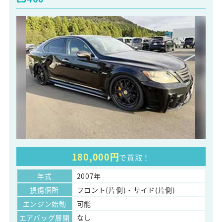
180,000円
で買取！
年式
2007年
損傷個所
フロント(片側)・サイド(片側)
エンジン始動
可能
エアバッグ展開
なし