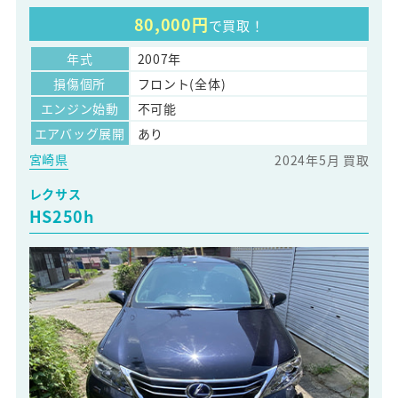
80,000円
で買取！
年式
2007年
損傷個所
フロント(全体)
エンジン始動
不可能
エアバッグ展開
あり
宮崎県
2024年5月 買取
レクサス
HS250h