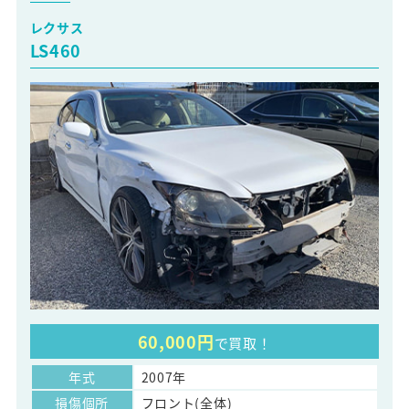
レクサス
LS460
60,000円
で買取！
年式
2007年
損傷個所
フロント(全体)