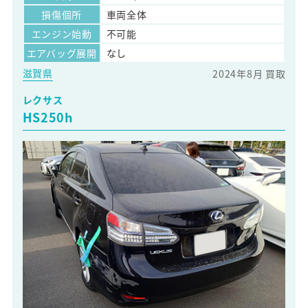
損傷個所
車両全体
エンジン始動
不可能
エアバッグ展開
なし
滋賀県
2024年8月 買取
レクサス
HS250h