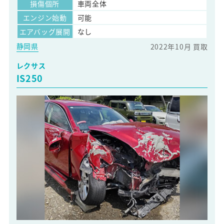
損傷個所
車両全体
エンジン始動
可能
エアバッグ展開
なし
静岡県
2022年10月 買取
レクサス
IS250