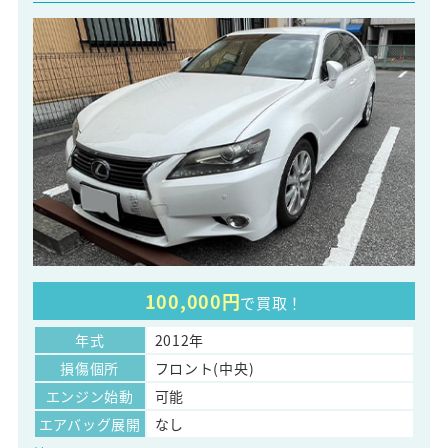
100,000円
で買取！
年式
2012年
損傷個所
フロント(中央)
エンジン始動
可能
エアバッグ展開
なし