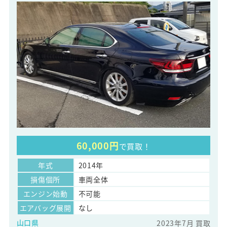
60,000円
で買取！
年式
2014年
損傷個所
車両全体
エンジン始動
不可能
エアバッグ展開
なし
山口県
2023年7月 買取