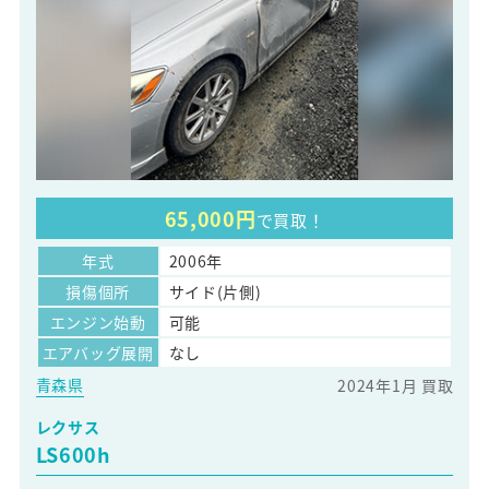
65,000円
で買取！
年式
2006年
損傷個所
サイド(片側)
エンジン始動
可能
エアバッグ展開
なし
青森県
2024年1月 買取
レクサス
LS600h