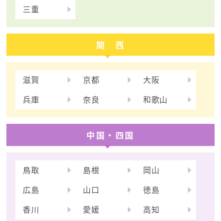
三重
関 西
滋賀
京都
大阪
兵庫
奈良
和歌山
中国・四国
鳥取
島根
岡山
広島
山口
徳島
香川
愛媛
高知