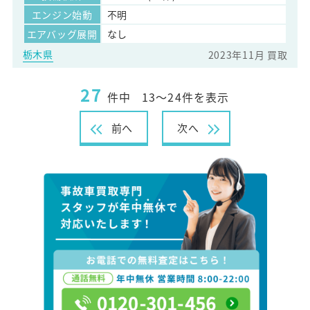
エンジン始動
不明
エアバッグ展開
なし
栃木県
2023年11月 買取
27
件中
13～24件を表示
前へ
次へ