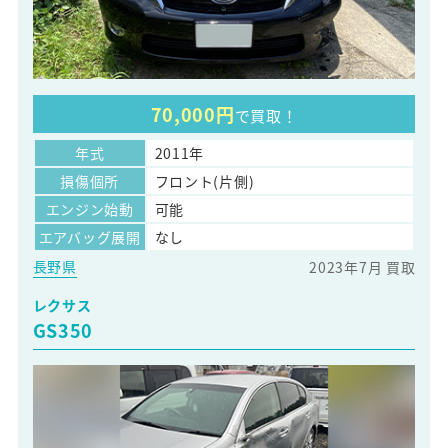
70,000円
で買取！
年式
2011年
損傷個所
フロント(片側)
エンジン始動
可能
エアバッグ展開
なし
長野県
2023年7月 買取
レクサス
GS350