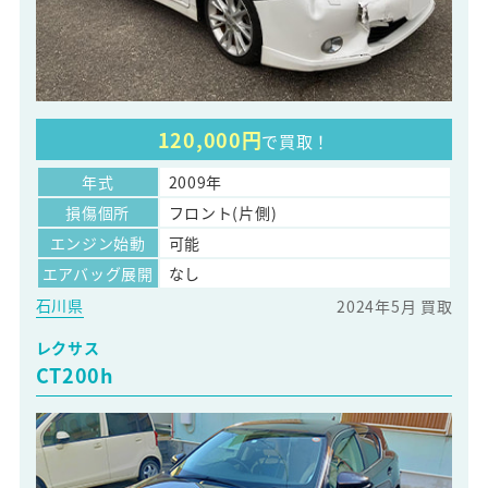
120,000円
で買取！
年式
2009年
損傷個所
フロント(片側)
エンジン始動
可能
エアバッグ展開
なし
石川県
2024年5月 買取
レクサス
CT200h