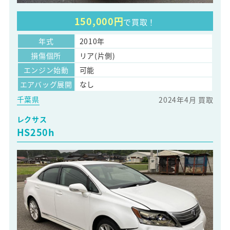
150,000円
で買取！
年式
2010年
損傷個所
リア(片側)
エンジン始動
可能
エアバッグ展開
なし
千葉県
2024年4月 買取
レクサス
HS250h