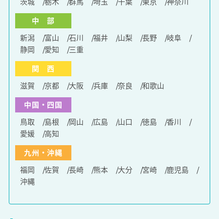
茨城
栃木
群馬
埼玉
千葉
東京
神奈川
中 部
新潟
富山
石川
福井
山梨
長野
岐阜
静岡
愛知
三重
関 西
滋賀
京都
大阪
兵庫
奈良
和歌山
中国・四国
鳥取
島根
岡山
広島
山口
徳島
香川
愛媛
高知
九州・沖縄
福岡
佐賀
長崎
熊本
大分
宮崎
鹿児島
沖縄