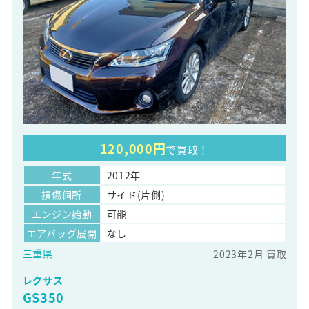
120,000円
で買取！
年式
2012年
損傷個所
サイド(片側)
エンジン始動
可能
エアバッグ展開
なし
三重県
2023年2月 買取
レクサス
GS350