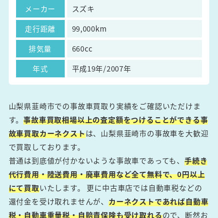
メーカー
スズキ
走行距離
99,000km
排気量
660cc
年式
平成19年/2007年
山梨県韮崎市での事故車買取り実績をご確認いただけま
す。
事故車買取相場以上の査定額をつけることができる事
故車買取カーネクスト
は、山梨県韮崎市の事故車を大歓迎
で買取しております。
普通は到底値が付かないような事故車であっても、
手続き
代行費用・陸送費用・廃車費用など全て無料で、0円以上
にて買取
いたします。 更に中古車店では自動車税などの
還付金を受け取れませんが、
カーネクストであれば自動車
税・自動車重量税・自賠責保険も受け取れる
ので、断然お