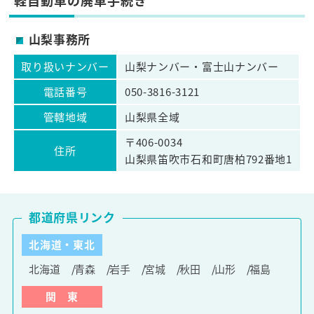
軽自動車の廃車手続き
山梨事務所
取り扱いナンバー
山梨ナンバー・富士山ナンバー
電話番号
050-3816-3121
管轄地域
山梨県全域
〒406-0034
住所
山梨県笛吹市石和町唐柏792番地1
都道府県リンク
北海道・東北
北海道
青森
岩手
宮城
秋田
山形
福島
関 東