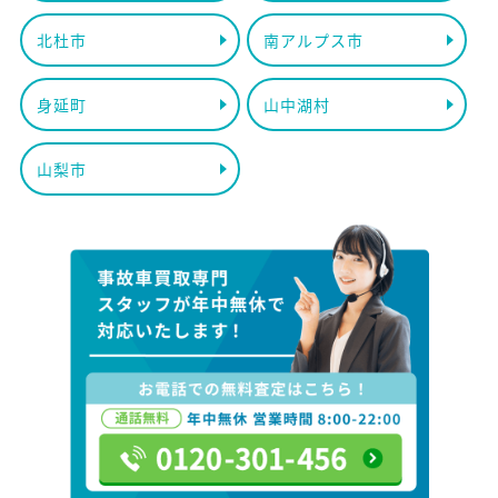
北杜市
南アルプス市
身延町
山中湖村
山梨市