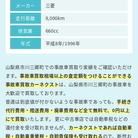
メーカー
三菱
走行距離
9,000km
排気量
660cc
年式
平成8年/1996年
山梨県市川三郷町での事故車買取り実績をご確認いただけ
ます。
事故車買取相場以上の査定額をつけることができる
事故車買取カーネクスト
は、山梨県市川三郷町の事故車を
大歓迎で買取しております。
普通は到底値が付かないような事故車であっても、
手続き
代行費用・陸送費用・廃車費用など全て無料で、0円以上
にて買取
いたします。 更に中古車店では自動車税などの
還付金を受け取れませんが、
カーネクストであれば自動車
税・自動車重量税・自賠責保険も受け取れる
ので、断然お