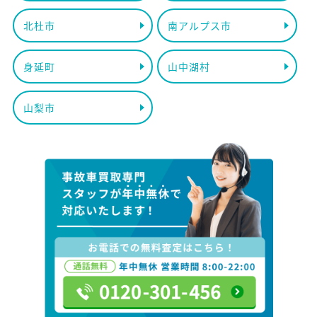
北杜市
南アルプス市
身延町
山中湖村
山梨市