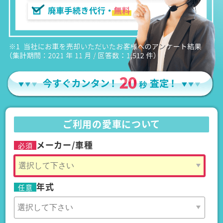
ご利用の愛車について
メーカー/車種
必須
年式
任意