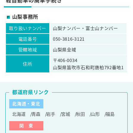
軽自動車の廃車手続き
山梨事務所
取り扱いナンバー
山梨ナンバー・富士山ナンバー
電話番号
050-3816-3121
管轄地域
山梨県全域
〒406-0034
住所
山梨県笛吹市石和町唐柏792番地1
都道府県リンク
北海道・東北
北海道
青森
岩手
宮城
秋田
山形
福島
関 東