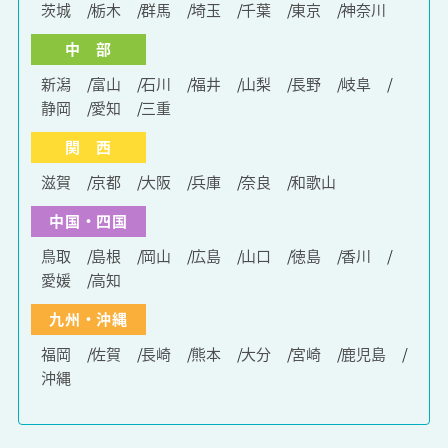
茨城
栃木
群馬
埼玉
千葉
東京
神奈川
中 部
新潟
富山
石川
福井
山梨
長野
岐阜
静岡
愛知
三重
関 西
滋賀
京都
大阪
兵庫
奈良
和歌山
中国・四国
鳥取
島根
岡山
広島
山口
徳島
香川
愛媛
高知
九州・沖縄
福岡
佐賀
長崎
熊本
大分
宮崎
鹿児島
沖縄