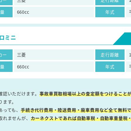
気量
660cc
年式
ロミニ
カー
三菱
走行距離
気量
660cc
年式
確認いただけます。
事故車買取相場以上の査定額をつけること
ります。
あっても、
手続き代行費用・陸送費用・廃車費用など全て無料で
取れませんが、
カーネクストであれば自動車税・自動車重量税