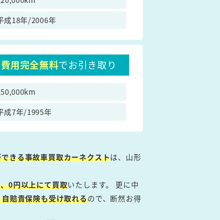
平成18年/2006年
費用完全無料
でお引き取り
150,000km
平成7年/1995年
ができる事故車買取カーネクスト
は、山形
、0円以上にて買取
いたします。 更に中
・自賠責保険も受け取れる
ので、断然お得