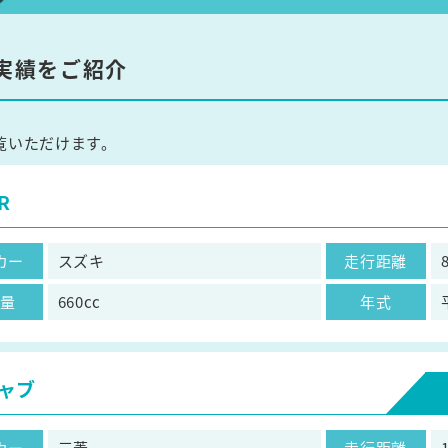
実績をご紹介
覧いただけます。
R
カー
スズキ
走行距離
気量
660cc
年式
ャブ
カー
三菱
走行距離