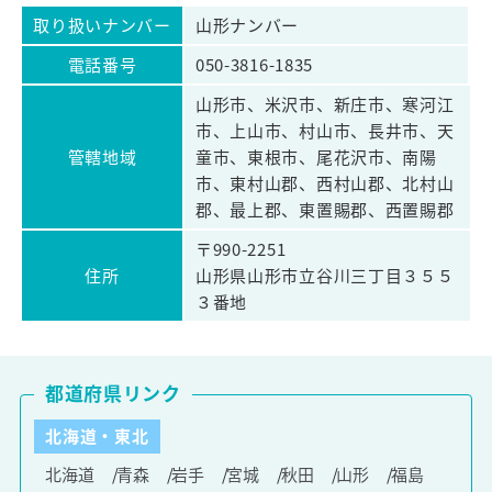
取り扱いナンバー
山形ナンバー
電話番号
050-3816-1835
山形市、米沢市、新庄市、寒河江
市、上山市、村山市、長井市、天
管轄地域
童市、東根市、尾花沢市、南陽
市、東村山郡、西村山郡、北村山
郡、最上郡、東置賜郡、西置賜郡
〒990-2251
住所
山形県山形市立谷川三丁目３５５
３番地
都道府県リンク
北海道・東北
北海道
青森
岩手
宮城
秋田
山形
福島