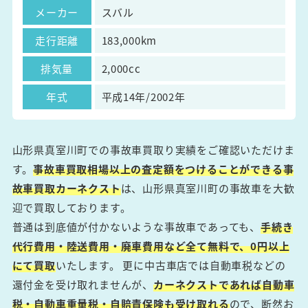
メーカー
スバル
走行距離
183,000km
排気量
2,000cc
年式
平成14年/2002年
山形県真室川町での事故車買取り実績をご確認いただけま
す。
事故車買取相場以上の査定額をつけることができる事
故車買取カーネクスト
は、山形県真室川町の事故車を大歓
迎で買取しております。
普通は到底値が付かないような事故車であっても、
手続き
代行費用・陸送費用・廃車費用など全て無料で、0円以上
にて買取
いたします。 更に中古車店では自動車税などの
還付金を受け取れませんが、
カーネクストであれば自動車
税・自動車重量税・自賠責保険も受け取れる
ので、断然お