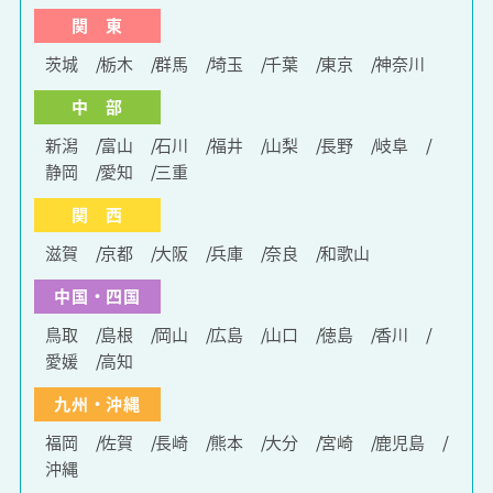
関 東
茨城
栃木
群馬
埼玉
千葉
東京
神奈川
中 部
新潟
富山
石川
福井
山梨
長野
岐阜
静岡
愛知
三重
関 西
滋賀
京都
大阪
兵庫
奈良
和歌山
中国・四国
鳥取
島根
岡山
広島
山口
徳島
香川
愛媛
高知
九州・沖縄
福岡
佐賀
長崎
熊本
大分
宮崎
鹿児島
沖縄