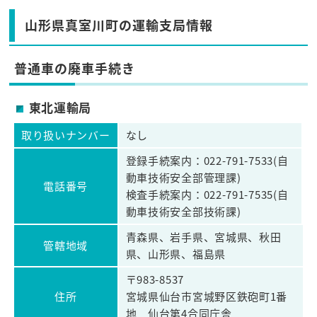
山形県真室川町の運輸支局情報
普通車の廃車手続き
東北運輸局
取り扱いナンバー
なし
登録手続案内：022-791-7533(自
動車技術安全部管理課)
電話番号
検査手続案内：022-791-7535(自
動車技術安全部技術課)
青森県、岩手県、宮城県、秋田
管轄地域
県、山形県、福島県
〒983-8537
住所
宮城県仙台市宮城野区鉄砲町1番
地 仙台第4合同庁舎