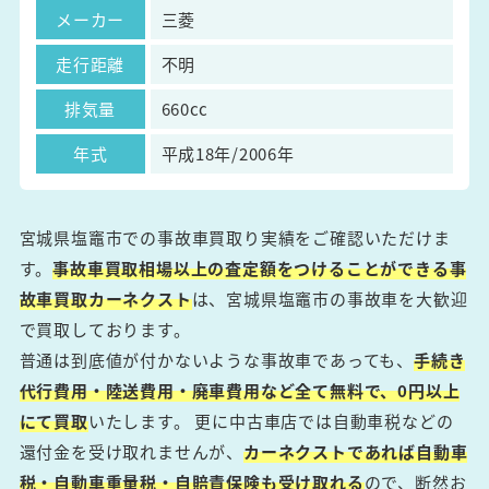
メーカー
三菱
走行距離
不明
排気量
660cc
年式
平成18年/2006年
宮城県塩竈市での事故車買取り実績をご確認いただけま
す。
事故車買取相場以上の査定額をつけることができる事
故車買取カーネクスト
は、宮城県塩竈市の事故車を大歓迎
で買取しております。
普通は到底値が付かないような事故車であっても、
手続き
代行費用・陸送費用・廃車費用など全て無料で、0円以上
にて買取
いたします。 更に中古車店では自動車税などの
還付金を受け取れませんが、
カーネクストであれば自動車
税・自動車重量税・自賠責保険も受け取れる
ので、断然お