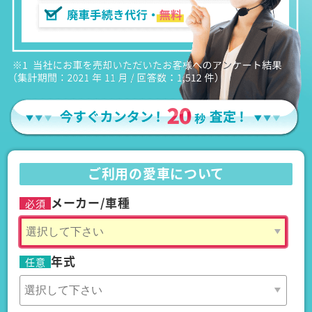
ご利用の愛車について
メーカー/車種
必須
年式
任意