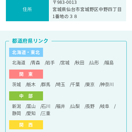
〒983-0013
住所
宮城県仙台市宮城野区中野四丁目
1番地の３８
都道府県リンク
北海道・東北
北海道
青森
岩手
宮城
秋田
山形
福島
関 東
茨城
栃木
群馬
埼玉
千葉
東京
神奈川
中 部
新潟
富山
石川
福井
山梨
長野
岐阜
静岡
愛知
三重
関 西