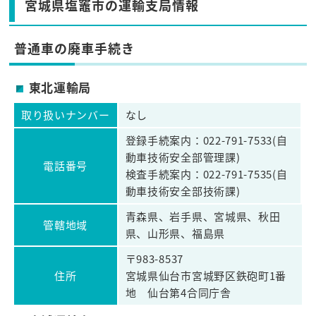
宮城県塩竈市の運輸支局情報
普通車の廃車手続き
東北運輸局
取り扱いナンバー
なし
登録手続案内：022-791-7533(自
動車技術安全部管理課)
電話番号
検査手続案内：022-791-7535(自
動車技術安全部技術課)
青森県、岩手県、宮城県、秋田
管轄地域
県、山形県、福島県
〒983-8537
住所
宮城県仙台市宮城野区鉄砲町1番
地 仙台第4合同庁舎