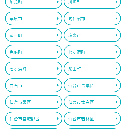
加美町
川崎町
栗原市
気仙沼市
蔵王町
塩竈市
色麻町
七ヶ宿町
七ヶ浜町
柴田町
白石市
仙台市青葉区
仙台市泉区
仙台市太白区
仙台市宮城野区
仙台市若林区