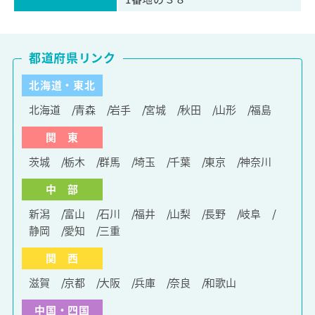
都道府県リンク
北海道・東北
北海道
青森
岩手
宮城
秋田
山形
福島
関 東
茨城
栃木
群馬
埼玉
千葉
東京
神奈川
中 部
新潟
富山
石川
福井
山梨
長野
岐阜
静岡
愛知
三重
関 西
滋賀
京都
大阪
兵庫
奈良
和歌山
中国・四国