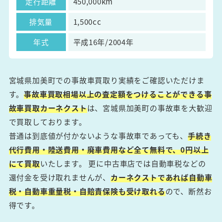
走行距離
450,000km
排気量
1,500cc
年式
平成16年/2004年
宮城県加美町での事故車買取り実績をご確認いただけま
す。
事故車買取相場以上の査定額をつけることができる事
故車買取カーネクスト
は、宮城県加美町の事故車を大歓迎
で買取しております。
普通は到底値が付かないような事故車であっても、
手続き
代行費用・陸送費用・廃車費用など全て無料で、0円以上
にて買取
いたします。 更に中古車店では自動車税などの
還付金を受け取れませんが、
カーネクストであれば自動車
税・自動車重量税・自賠責保険も受け取れる
ので、断然お
得です。