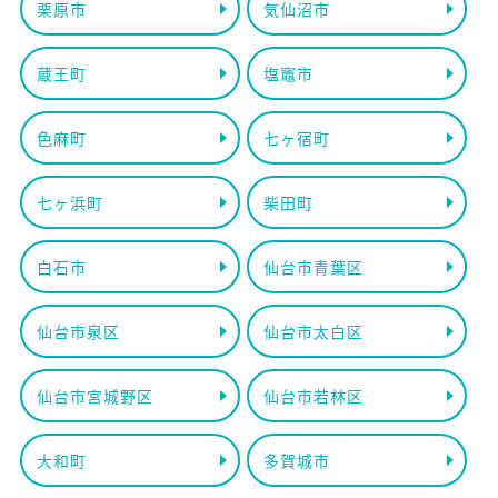
栗原市
気仙沼市
蔵王町
塩竈市
色麻町
七ヶ宿町
七ヶ浜町
柴田町
白石市
仙台市青葉区
仙台市泉区
仙台市太白区
仙台市宮城野区
仙台市若林区
大和町
多賀城市