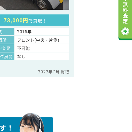
78,000円
で買取！
式
2016年
個所
フロント(中央・片側)
ン始動
不可能
ッグ展開
なし
2022年7月 買取