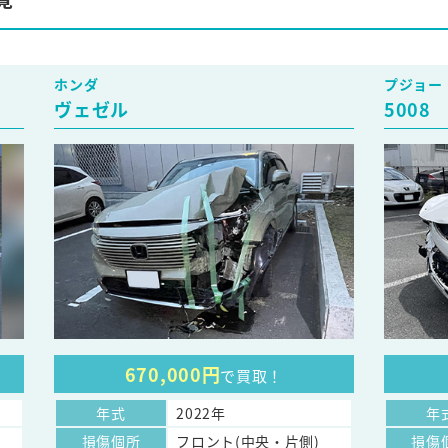
ホンダ
プジョー
ヴェゼル
5008
670,000円
で買取！
年式
2022年
年
損傷個所
フロント(中央・片側)
損傷