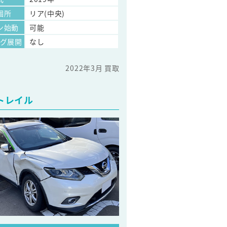
個所
リア(中央)
ン始動
可能
ッグ展開
なし
2022年3月 買取
トレイル