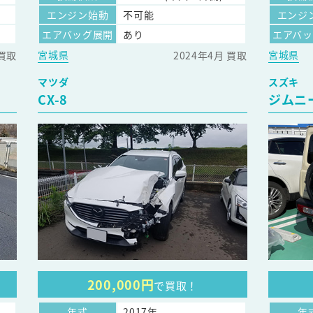
エンジン始動
不可能
エンジ
エアバッグ展開
あり
エアバ
宮城県
宮城県
 買取
2024年4月 買取
マツダ
スズキ
CX-8
ジムニ
200,000円
で買取！
年式
2017年
年