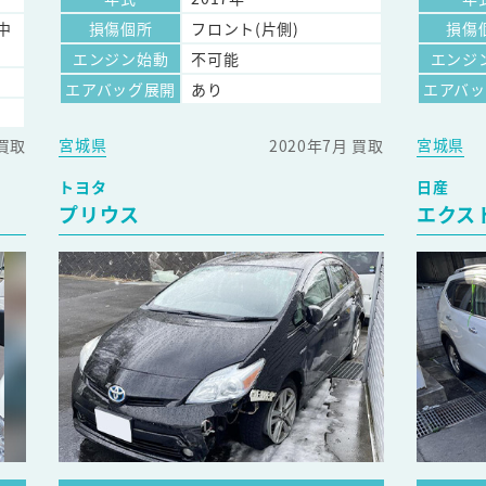
中
損傷個所
フロント(片側)
損傷
エンジン始動
不可能
エンジ
エアバッグ展開
あり
エアバ
宮城県
宮城県
 買取
2020年7月 買取
トヨタ
日産
プリウス
エクス