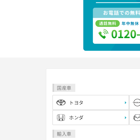
国産車
トヨタ
ホンダ
輸入車