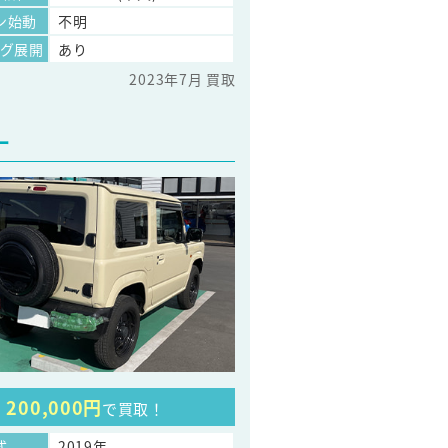
ン始動
不明
ッグ展開
あり
2023年7月 買取
ー
200,000円
で買取！
式
2019年