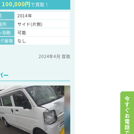
100,000円
で買取！
式
2014年
個所
サイド(片側)
ン始動
可能
ッグ展開
なし
2024年4月 買取
パー