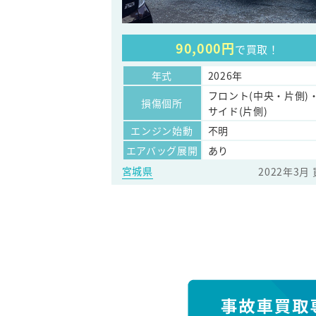
90,000円
で買取！
年式
2026年
フロント(中央・片側)
損傷個所
サイド(片側)
エンジン始動
不明
エアバッグ展開
あり
宮城県
2022年3月