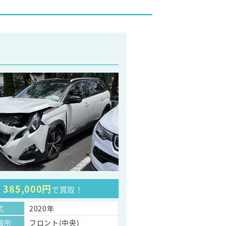
385,000円
で買取！
式
2020年
個所
フロント(中央)