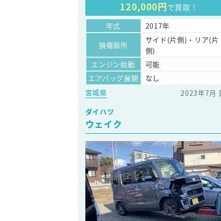
120,000円
で買取！
年式
2017年
サイド(片側)・リア(片
損傷個所
側)
エンジン始動
可能
エアバッグ展開
なし
宮城県
2023年7月
ダイハツ
ウェイク