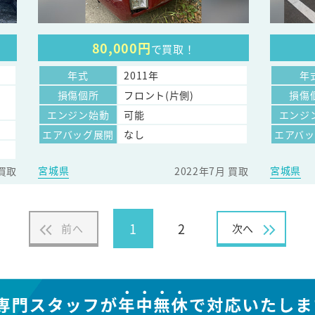
80,000円
で買取！
年式
2011年
年
・
損傷個所
フロント(片側)
損傷
エンジン始動
可能
エンジ
エアバッグ展開
なし
エアバ
宮城県
宮城県
 買取
2022年7月 買取
1
2
前へ
次へ