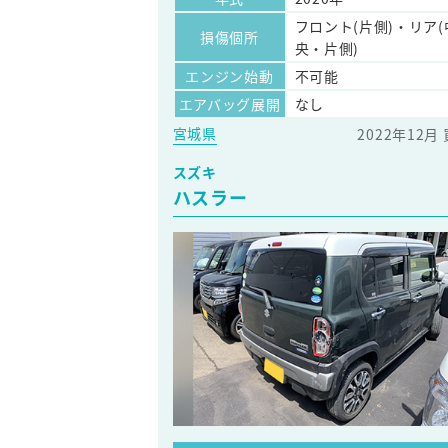
フロント(片側)・リア(
損傷個所
央・片側)
エンジン始動
不可能
エアバッグ展開
なし
宮城県
2022年12月
スズキ
ハスラー