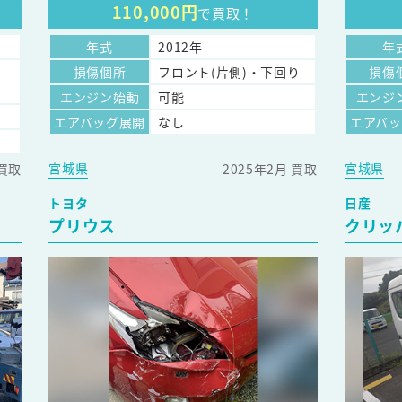
110,000円
で買取！
年式
2012年
年
損傷個所
フロント(片側)・下回り
損傷
エンジン始動
可能
エンジ
エアバッグ展開
なし
エアバ
宮城県
宮城県
 買取
2025年2月 買取
トヨタ
日産
プリウス
クリッ