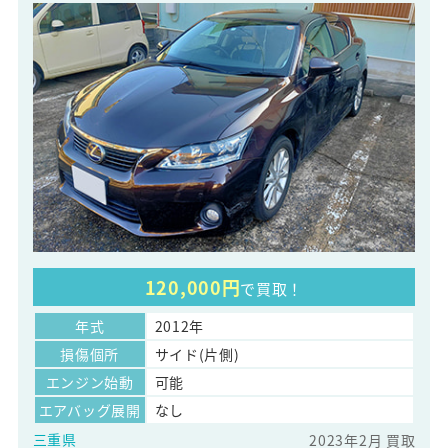
120,000円
で買取！
年式
2012年
損傷個所
サイド(片側)
エンジン始動
可能
エアバッグ展開
なし
三重県
2023年2月 買取