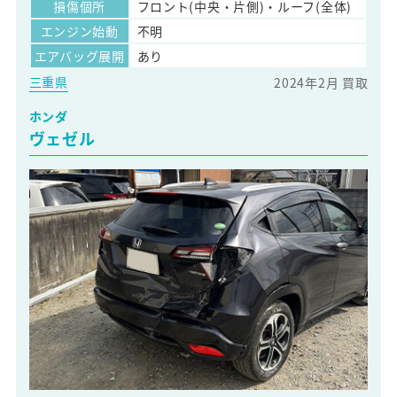
損傷個所
フロント(中央・片側)・ルーフ(全体)
エンジン始動
不明
エアバッグ展開
あり
三重県
2024年2月 買取
ホンダ
ヴェゼル