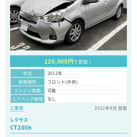
120,000円
で買取！
年式
2012年
損傷個所
フロント(中央)
エンジン始動
可能
エアバッグ展開
なし
三重県
2022年9月 買取
レクサス
CT200h