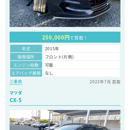
250,000円
で買取！
年式
2015年
損傷個所
フロント(片側)
エンジン始動
可能
エアバッグ展開
なし
三重県
2023年7月 買取
マツダ
CX-5