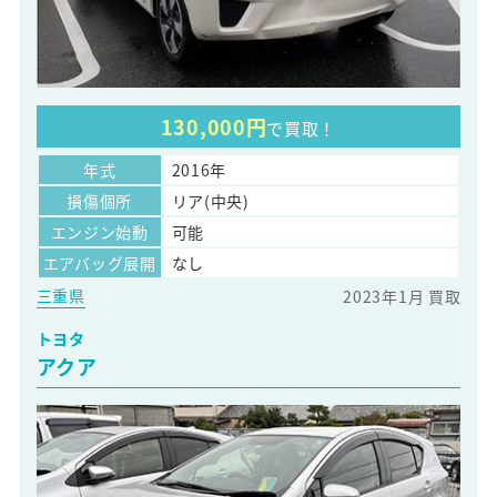
130,000円
で買取！
年式
2016年
損傷個所
リア(中央)
エンジン始動
可能
エアバッグ展開
なし
三重県
2023年1月 買取
トヨタ
アクア