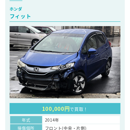
ホンダ
フィット
100,000円
で買取！
年式
2014年
損傷個所
フロント(中央・片側)