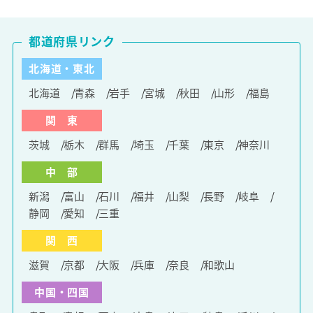
都道府県リンク
北海道・東北
北海道
青森
岩手
宮城
秋田
山形
福島
関 東
茨城
栃木
群馬
埼玉
千葉
東京
神奈川
中 部
新潟
富山
石川
福井
山梨
長野
岐阜
静岡
愛知
三重
関 西
滋賀
京都
大阪
兵庫
奈良
和歌山
中国・四国