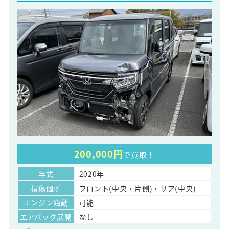
200,000円
で買取！
年式
2020年
損傷個所
フロント(中央・片側)・リア(中央)
エンジン始動
可能
エアバッグ展開
なし