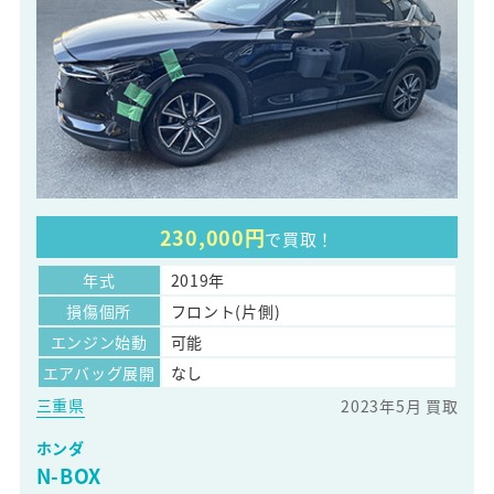
230,000円
で買取！
年式
2019年
損傷個所
フロント(片側)
エンジン始動
可能
エアバッグ展開
なし
三重県
2023年5月 買取
ホンダ
N-BOX