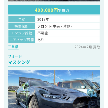
400,000円
で買取！
年式
2018年
損傷個所
フロント(中央・片側)
エンジン始動
不可能
エアバッグ展開
あり
三重県
2024年2月 買取
フォード
マスタング