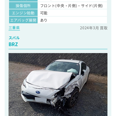
損傷個所
フロント(中央・片側)・サイド(片側)
エンジン始動
可能
エアバッグ展開
あり
三重県
2024年3月 買取
スバル
BRZ