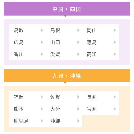
中国・四国
鳥取
島根
岡山
広島
山口
徳島
香川
愛媛
高知
九州・沖縄
福岡
佐賀
長崎
熊本
大分
宮崎
鹿児島
沖縄