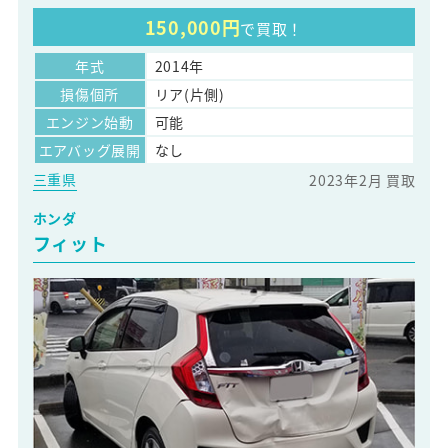
150,000円
で買取！
年式
2014年
損傷個所
リア(片側)
エンジン始動
可能
エアバッグ展開
なし
三重県
2023年2月 買取
ホンダ
フィット