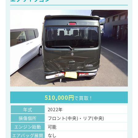
510,000円
で買取！
年式
2022年
損傷個所
フロント(中央)・リア(中央)
エンジン始動
可能
エアバッグ展開
なし