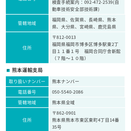
検査手続案内：092-472-2539(自
動車技術安全部技術課)
福岡県、佐賀県、長崎県、熊本
管轄地域
県、大分県、宮崎県、鹿児島県
〒812-0013
福岡県福岡市博多区博多駅東2丁
住所
目１１番１号 福岡合同庁舎新館
（７階～１０階）
熊本運輸支局
取り扱いナンバー
熊本ナンバー
電話番号
050-5540-2086
管轄地域
熊本県全域
〒862-0901
住所
熊本県熊本市東区東町4丁目14番
35号