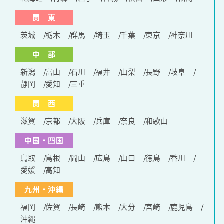
関 東
茨城
栃木
群馬
埼玉
千葉
東京
神奈川
中 部
新潟
富山
石川
福井
山梨
長野
岐阜
静岡
愛知
三重
関 西
滋賀
京都
大阪
兵庫
奈良
和歌山
中国・四国
鳥取
島根
岡山
広島
山口
徳島
香川
愛媛
高知
九州・沖縄
福岡
佐賀
長崎
熊本
大分
宮崎
鹿児島
沖縄