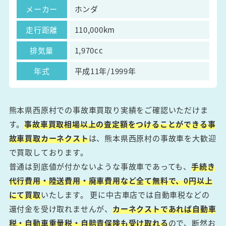
メーカー
ホンダ
走行距離
110,000km
排気量
1,970cc
年式
平成11年/1999年
熊本県西原村での事故車買取り実績をご確認いただけま
す。
事故車買取相場以上の査定額をつけることができる事
故車買取カーネクスト
は、熊本県西原村の事故車を大歓迎
で買取しております。
普通は到底値が付かないような事故車であっても、
手続き
代行費用・陸送費用・廃車費用など全て無料で、0円以上
にて買取
いたします。 更に中古車店では自動車税などの
還付金を受け取れませんが、
カーネクストであれば自動車
税・自動車重量税・自賠責保険も受け取れる
ので、断然お