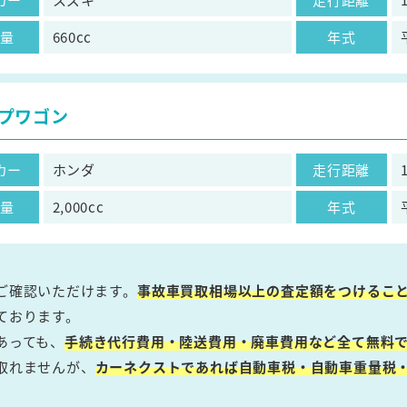
気量
660cc
年式
プワゴン
カー
ホンダ
走行距離
気量
2,000cc
年式
ご確認いただけます。
事故車買取相場以上の査定額をつけるこ
ております。
あっても、
手続き代行費用・陸送費用・廃車費用など全て無料で
取れませんが、
カーネクストであれば自動車税・自動車重量税