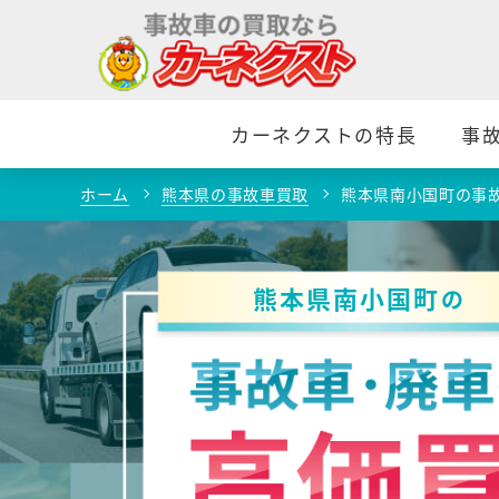
カーネクストの特長
事
ホーム
熊本県の事故車買取
熊本県南小国町の事
熊本県南小国町
の