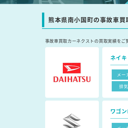
熊本県南小国町の事故車買
事故車買取カーネクストの買取実績をご
ネイキ
メー
排
ワゴンR
メー