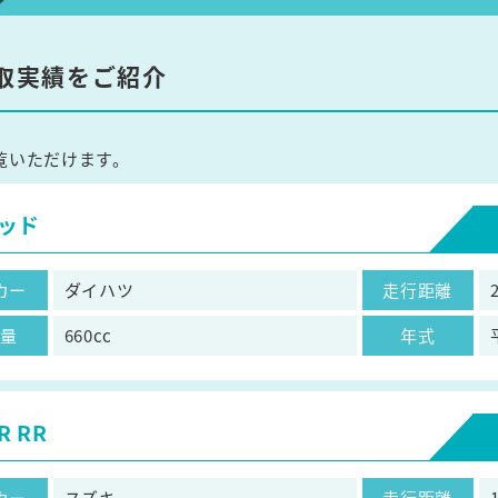
取実績をご紹介
覧いただけます。
ッド
カー
ダイハツ
走行距離
気量
660cc
年式
 RR
カー
スズキ
走行距離