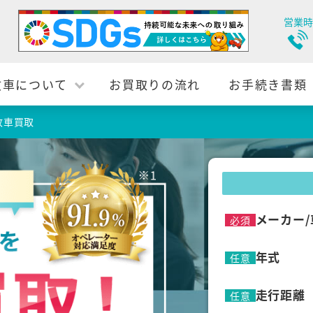
営業時
故車について
お買取りの流れ
お手続き書類
故車買取
メーカー/
必須
年式
任意
走行距離
任意