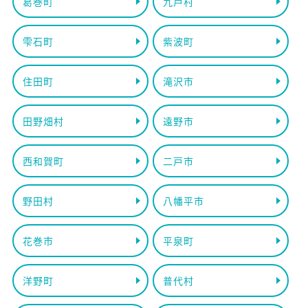
葛巻町
九戸村
雫石町
紫波町
住田町
滝沢市
田野畑村
遠野市
西和賀町
二戸市
野田村
八幡平市
花巻市
平泉町
洋野町
普代村