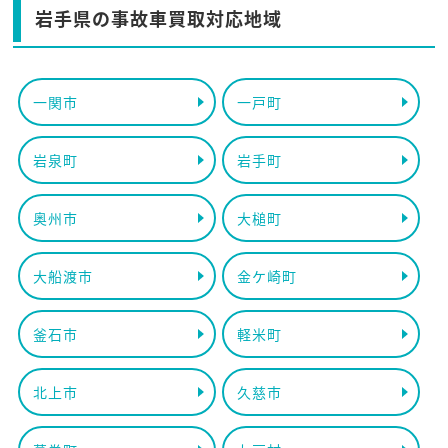
岩手県の事故車買取対応地域
一関市
一戸町
岩泉町
岩手町
奥州市
大槌町
大船渡市
金ケ崎町
釜石市
軽米町
北上市
久慈市