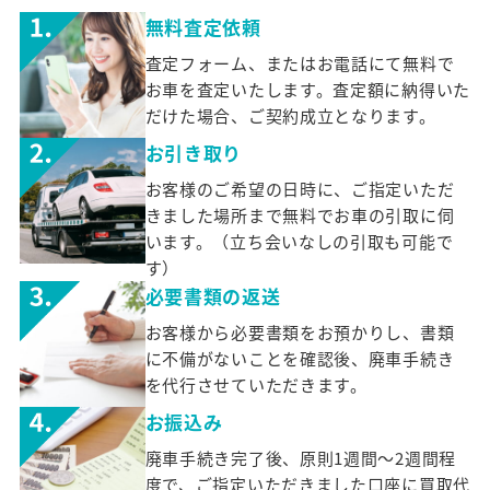
無料査定依頼
査定フォーム、またはお電話にて無料で
お車を査定いたします。査定額に納得いた
だけた場合、ご契約成立となります。
お引き取り
お客様のご希望の日時に、ご指定いただ
きました場所まで無料でお車の引取に伺
います。（立ち会いなしの引取も可能で
す）
必要書類の返送
お客様から必要書類をお預かりし、書類
に不備がないことを確認後、廃車手続き
を代行させていただきます。
お振込み
廃車手続き完了後、原則1週間～2週間程
度で、ご指定いただきました口座に買取代