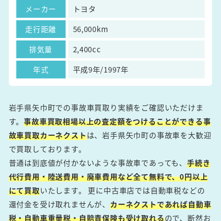
メーカー
トヨタ
走行距離
56,000km
排気量
2,400cc
年式
平成9年/1997年
岩手県矢巾町での事故車買取り実績をご確認いただけま
す。
事故車買取相場以上の査定額をつけることができる事
故車買取カーネクスト
は、岩手県矢巾町の事故車を大歓迎
で買取しております。
普通は到底値が付かないような事故車であっても、
手続き
代行費用・陸送費用・廃車費用など全て無料で、0円以上
にて買取
いたします。 更に中古車店では自動車税などの
還付金を受け取れませんが、
カーネクストであれば自動車
税・自動車重量税・自賠責保険も受け取れる
ので、断然お