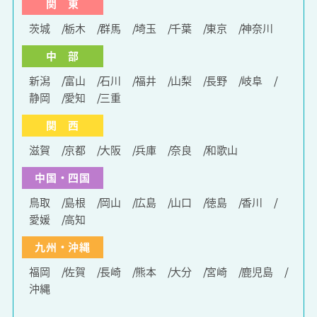
関 東
茨城
栃木
群馬
埼玉
千葉
東京
神奈川
中 部
新潟
富山
石川
福井
山梨
長野
岐阜
静岡
愛知
三重
関 西
滋賀
京都
大阪
兵庫
奈良
和歌山
中国・四国
鳥取
島根
岡山
広島
山口
徳島
香川
愛媛
高知
九州・沖縄
福岡
佐賀
長崎
熊本
大分
宮崎
鹿児島
沖縄