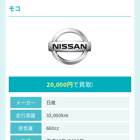
モコ
20,000円
で買取!
メーカー
日産
走行距離
33,000km
排気量
660cc