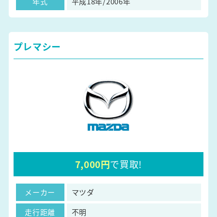
年式
平成18年/2006年
プレマシー
7,000円
で買取!
メーカー
マツダ
走行距離
不明