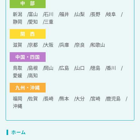
中 部
新潟
富山
石川
福井
山梨
長野
岐阜
静岡
愛知
三重
関 西
滋賀
京都
大阪
兵庫
奈良
和歌山
中国・四国
鳥取
島根
岡山
広島
山口
徳島
香川
愛媛
高知
九州・沖縄
福岡
佐賀
長崎
熊本
大分
宮崎
鹿児島
沖縄
ホーム