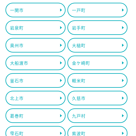
一関市
一戸町
岩泉町
岩手町
奥州市
大槌町
大船渡市
金ケ崎町
釜石市
軽米町
北上市
久慈市
葛巻町
九戸村
雫石町
紫波町