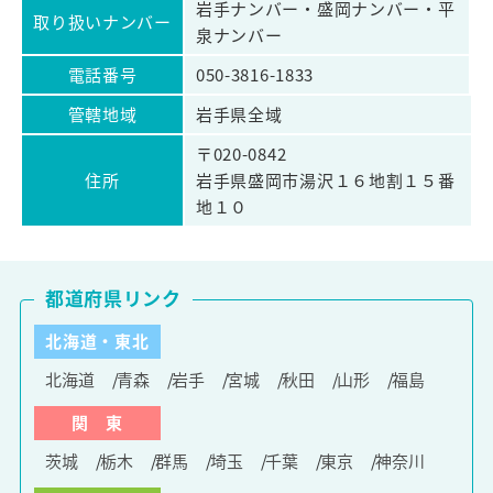
岩手ナンバー・盛岡ナンバー・平
取り扱いナンバー
泉ナンバー
電話番号
050-3816-1833
管轄地域
岩手県全域
〒020-0842
住所
岩手県盛岡市湯沢１６地割１５番
地１０
都道府県リンク
北海道・東北
北海道
青森
岩手
宮城
秋田
山形
福島
関 東
茨城
栃木
群馬
埼玉
千葉
東京
神奈川