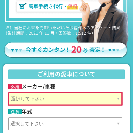
ご利用の愛車について
メーカー/車種
必須
年式
任意