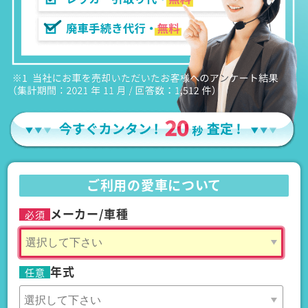
ご利用の愛車について
メーカー/車種
必須
年式
任意