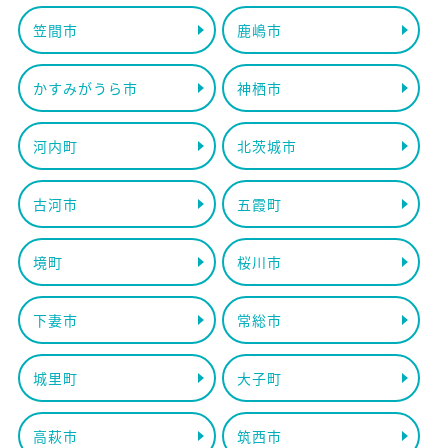
笠間市
鹿嶋市
かすみがうら市
神栖市
河内町
北茨城市
古河市
五霞町
境町
桜川市
下妻市
常総市
城里町
大子町
高萩市
筑西市