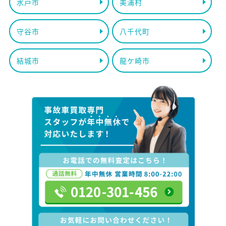
水戸市
美浦村
守谷市
八千代町
結城市
龍ケ崎市