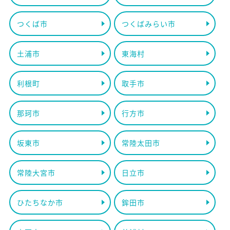
つくば市
つくばみらい市
土浦市
東海村
利根町
取手市
那珂市
行方市
坂東市
常陸太田市
常陸大宮市
日立市
ひたちなか市
鉾田市