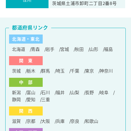
茨城県土浦市卸町二丁目2番8号
都道府県リンク
北海道・東北
北海道
青森
岩手
宮城
秋田
山形
福島
関 東
茨城
栃木
群馬
埼玉
千葉
東京
神奈川
中 部
新潟
富山
石川
福井
山梨
長野
岐阜
静岡
愛知
三重
関 西
滋賀
京都
大阪
兵庫
奈良
和歌山