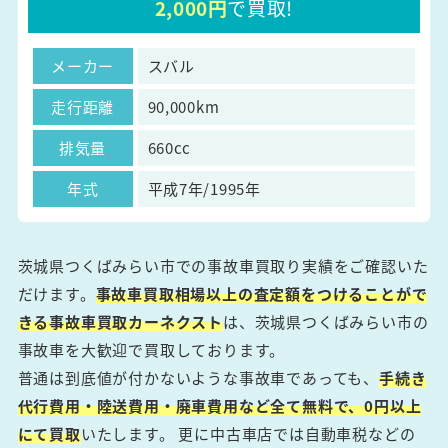
2,000円
で買取!
メーカー
スバル
走行距離
90,000km
排気量
660cc
年式
平成7年/1995年
茨城県つくばみらい市での事故車買取り実績をご確認いた
だけます。
事故車買取相場以上の査定額をつけることがで
きる事故車買取カーネクスト
は、茨城県つくばみらい市の
事故車を大歓迎で買取しております。
普通は到底値が付かないような事故車であっても、
手続き
代行費用・陸送費用・廃車費用など全て無料で、0円以上
にて買取
いたします。 更に中古車店では自動車税などの