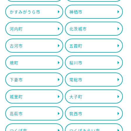
かすみがうら市
神栖市
河内町
北茨城市
古河市
五霞町
境町
桜川市
下妻市
常総市
城里町
大子町
高萩市
筑西市
つくば市
つくばみらい市