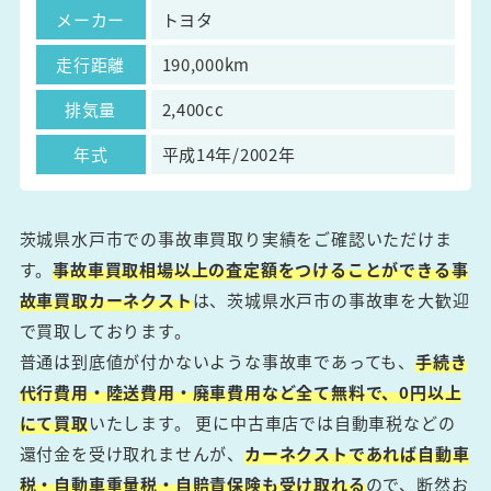
メーカー
トヨタ
走行距離
190,000km
排気量
2,400cc
年式
平成14年/2002年
茨城県水戸市での事故車買取り実績をご確認いただけま
す。
事故車買取相場以上の査定額をつけることができる事
故車買取カーネクスト
は、茨城県水戸市の事故車を大歓迎
で買取しております。
普通は到底値が付かないような事故車であっても、
手続き
代行費用・陸送費用・廃車費用など全て無料で、0円以上
にて買取
いたします。 更に中古車店では自動車税などの
還付金を受け取れませんが、
カーネクストであれば自動車
税・自動車重量税・自賠責保険も受け取れる
ので、断然お