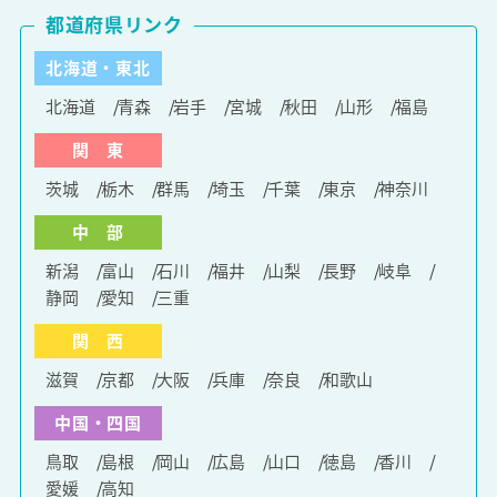
都道府県リンク
北海道・東北
北海道
青森
岩手
宮城
秋田
山形
福島
関 東
茨城
栃木
群馬
埼玉
千葉
東京
神奈川
中 部
新潟
富山
石川
福井
山梨
長野
岐阜
静岡
愛知
三重
関 西
滋賀
京都
大阪
兵庫
奈良
和歌山
中国・四国
鳥取
島根
岡山
広島
山口
徳島
香川
愛媛
高知