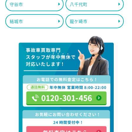
守谷市
八千代町
結城市
龍ケ崎市