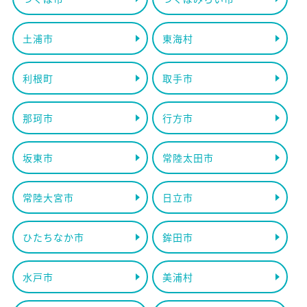
土浦市
東海村
利根町
取手市
那珂市
行方市
坂東市
常陸太田市
常陸大宮市
日立市
ひたちなか市
鉾田市
水戸市
美浦村