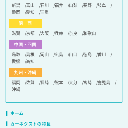
新潟
富山
石川
福井
山梨
長野
岐阜
静岡
愛知
三重
関 西
滋賀
京都
大阪
兵庫
奈良
和歌山
中国・四国
鳥取
島根
岡山
広島
山口
徳島
香川
愛媛
高知
九州・沖縄
福岡
佐賀
長崎
熊本
大分
宮崎
鹿児島
沖縄
ホーム
カーネクストの特長