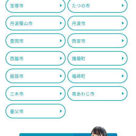
宝塚市
たつの市
丹波篠山市
丹波市
豊岡市
西宮市
西脇市
播磨町
姫路市
福崎町
三木市
南あわじ市
養父市