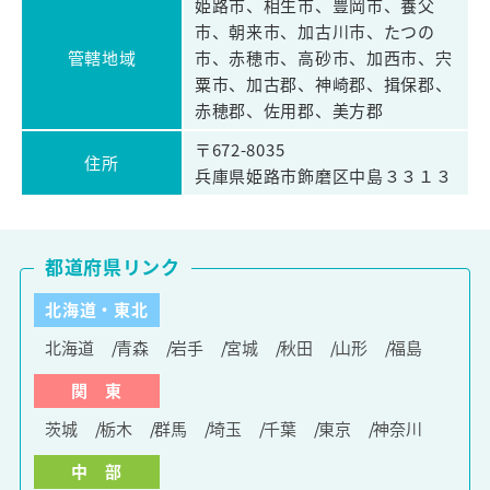
姫路市、相生市、豊岡市、養父
市、朝来市、加古川市、たつの
管轄地域
市、赤穂市、高砂市、加西市、宍
粟市、加古郡、神崎郡、揖保郡、
赤穂郡、佐用郡、美方郡
〒672-8035
住所
兵庫県姫路市飾磨区中島３３１３
都道府県リンク
北海道・東北
北海道
青森
岩手
宮城
秋田
山形
福島
関 東
茨城
栃木
群馬
埼玉
千葉
東京
神奈川
中 部