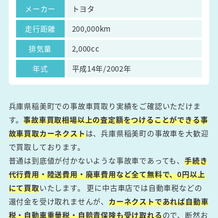
メーカー
トヨタ
走行距離
200,000km
排気量
2,000cc
年式
平成14年/2002年
兵庫県稲美町での事故車買取り実績をご確認いただけま
す。
事故車買取相場以上の査定額をつけることができる事
故車買取カーネクスト
は、兵庫県稲美町の事故車を大歓迎
で買取しております。
普通は到底値が付かないような事故車であっても、
手続き
代行費用・陸送費用・廃車費用など全て無料で、0円以上
にて買取
いたします。 更に中古車店では自動車税などの
還付金を受け取れませんが、
カーネクストであれば自動車
税・自動車重量税・自賠責保険も受け取れる
ので、断然お