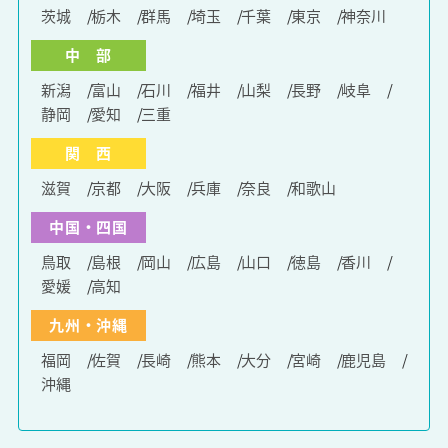
茨城
栃木
群馬
埼玉
千葉
東京
神奈川
中 部
新潟
富山
石川
福井
山梨
長野
岐阜
静岡
愛知
三重
関 西
滋賀
京都
大阪
兵庫
奈良
和歌山
中国・四国
鳥取
島根
岡山
広島
山口
徳島
香川
愛媛
高知
九州・沖縄
福岡
佐賀
長崎
熊本
大分
宮崎
鹿児島
沖縄