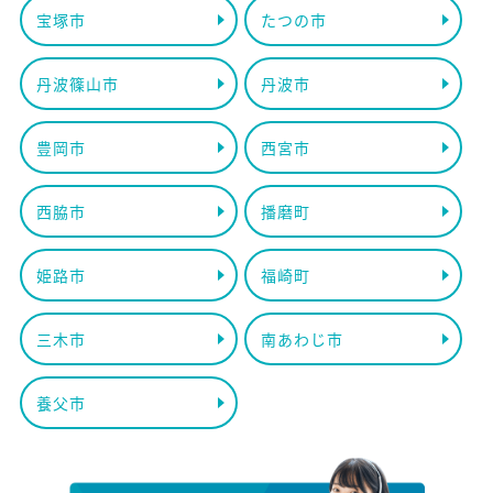
宝塚市
たつの市
丹波篠山市
丹波市
豊岡市
西宮市
西脇市
播磨町
姫路市
福崎町
三木市
南あわじ市
養父市