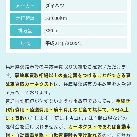
メーカー
ダイハツ
走行距離
53,000km
排気量
660cc
年式
平成21年/2009年
兵庫県淡路市での事故車買取り実績をご確認いただけま
す。
事故車買取相場以上の査定額をつけることができる事
故車買取カーネクスト
は、兵庫県淡路市の事故車を大歓迎
で買取しております。
普通は到底値が付かないような事故車であっても、
手続き
代行費用・陸送費用・廃車費用など全て無料で、0円以上
にて買取
いたします。 更に中古車店では自動車税などの
還付金を受け取れませんが、
カーネクストであれば自動車
税・自動車重量税・自賠責保険も受け取れる
ので、断然お