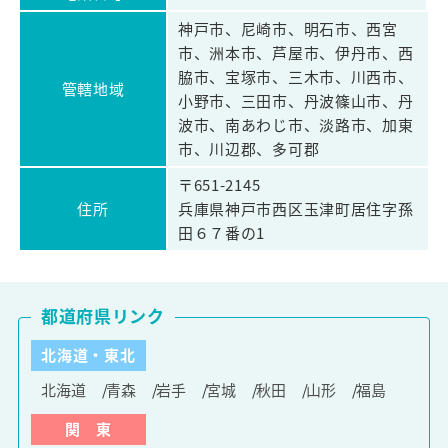
神戸市、尼崎市、明石市、西宮
市、洲本市、芦屋市、伊丹市、西
脇市、宝塚市、三木市、川西市、
管轄地域
小野市、三田市、丹波篠山市、丹
波市、南あわじ市、淡路市、加東
市、川辺郡、多可郡
〒651-2145
住所
兵庫県神戸市西区玉津町居住字孫
田６７番の1
都道府県リンク
北海道・東北
北海道
青森
岩手
宮城
秋田
山形
福島
関 東