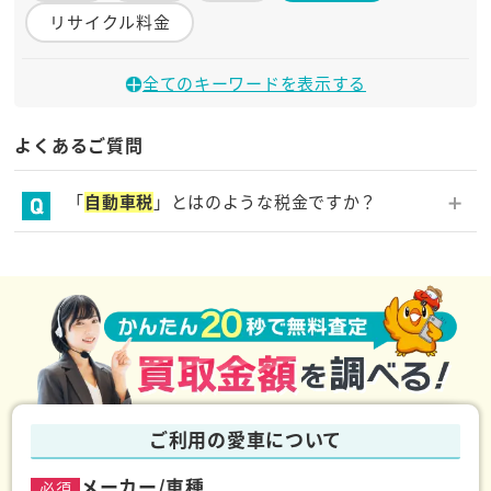
リサイクル料金
さ行
全てのキーワードを表示する
事故車
自動車重量税
自動車税
よくあるご質問
自賠責保険
修復歴車
書類
税金
「
自動車税
」とはのような税金ですか？
な行
毎年４月１日時点で車を持っている人に対して課され
る地方税の一つです。１年分をまとめて納付するた
任意保険
め、年度の途中で車の廃車手続きが完了した場合、残
りの期間分の金額の還付(払い戻し)を受けることが可
は行
能です。
保険
ご利用の愛車について
ら行
メーカー/車種
必須