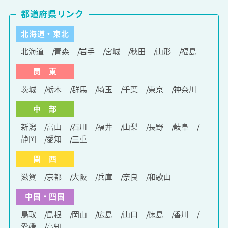
都道府県リンク
北海道・東北
北海道
青森
岩手
宮城
秋田
山形
福島
関 東
茨城
栃木
群馬
埼玉
千葉
東京
神奈川
中 部
新潟
富山
石川
福井
山梨
長野
岐阜
静岡
愛知
三重
関 西
滋賀
京都
大阪
兵庫
奈良
和歌山
中国・四国
鳥取
島根
岡山
広島
山口
徳島
香川
愛媛
高知