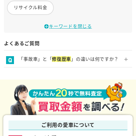
リサイクル料金
キーワードを閉じる
よくあるご質問
「事故車」と「
修復歴車
」の違いは何ですか？
事故車という言葉は一般的に使われていますが、法律
上は「事故車」の定義は存在したおらず、「
修復歴
車
」という呼び方をします。ただし、
修復歴車
は「自
動車の基幹部（フレームなど）を修復したことがある
車」という定義のため、事故にあっていても、フレー
ム等の修復がない場合は
修復歴車
ではありません。例
えどれだけボロボロに見えていても、フレーム等が歪
んでいたりしない（＝修復はしていない）のであれ
ば、
修復歴車
とは言えません。
ご利用の愛車について