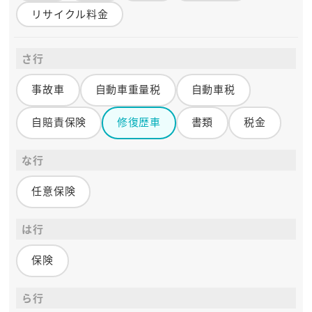
リサイクル料金
さ行
事故車
自動車重量税
自動車税
自賠責保険
修復歴車
書類
税金
な行
任意保険
は行
保険
ら行