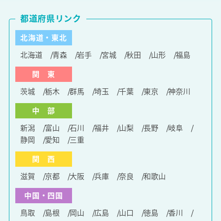
都道府県リンク
北海道・東北
北海道
青森
岩手
宮城
秋田
山形
福島
関 東
茨城
栃木
群馬
埼玉
千葉
東京
神奈川
中 部
新潟
富山
石川
福井
山梨
長野
岐阜
静岡
愛知
三重
関 西
滋賀
京都
大阪
兵庫
奈良
和歌山
中国・四国
鳥取
島根
岡山
広島
山口
徳島
香川