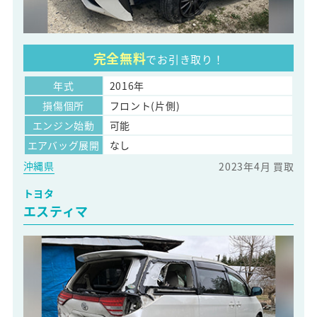
完全無料
でお引き取り！
年式
2016年
損傷個所
フロント(片側)
エンジン始動
可能
エアバッグ展開
なし
沖縄県
2023年4月 買取
トヨタ
エスティマ