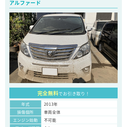
アルファード
完全無料
でお引き取り！
年式
2013年
損傷個所
車両全体
エンジン始動
不可能