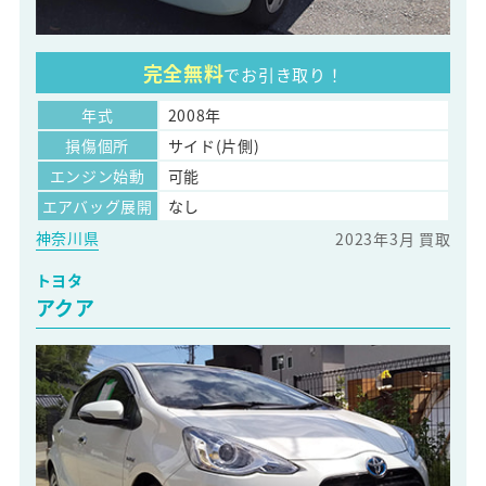
完全無料
でお引き取り！
年式
2008年
損傷個所
サイド(片側)
エンジン始動
可能
エアバッグ展開
なし
神奈川県
2023年3月 買取
トヨタ
アクア