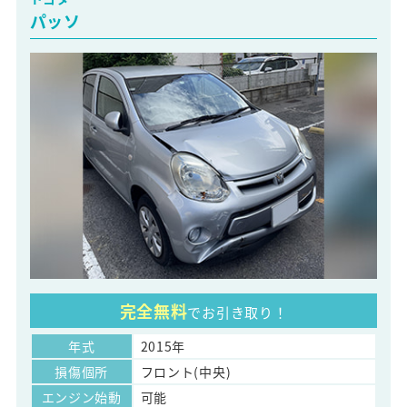
パッソ
完全無料
でお引き取り！
年式
2015年
損傷個所
フロント(中央)
エンジン始動
可能