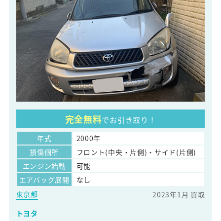
完全無料
でお引き取り！
年式
2000年
損傷個所
フロント(中央・片側)・サイド(片側)
エンジン始動
可能
エアバッグ展開
なし
東京都
2023年1月 買取
トヨタ