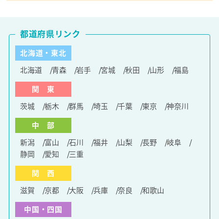
都道府県リンク
北海道・東北
北海道
青森
岩手
宮城
秋田
山形
福島
関 東
茨城
栃木
群馬
埼玉
千葉
東京
神奈川
中 部
新潟
富山
石川
福井
山梨
長野
岐阜
静岡
愛知
三重
関 西
滋賀
京都
大阪
兵庫
奈良
和歌山
中国・四国