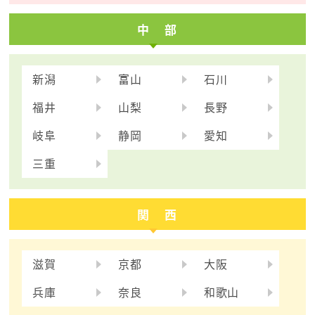
中 部
新潟
富山
石川
福井
山梨
長野
岐阜
静岡
愛知
三重
関 西
滋賀
京都
大阪
兵庫
奈良
和歌山