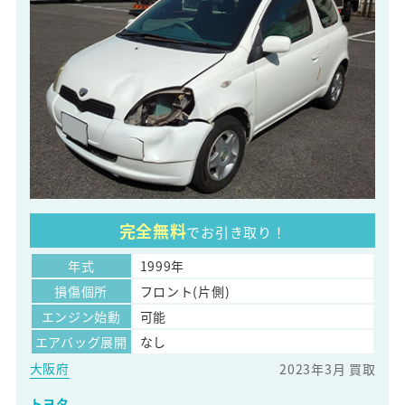
完全無料
でお引き取り！
年式
1999年
損傷個所
フロント(片側)
エンジン始動
可能
エアバッグ展開
なし
大阪府
2023年3月 買取
トヨタ