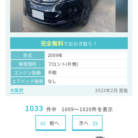
完全無料
でお引き取り！
年式
2009年
損傷個所
フロント(片側)
エンジン始動
不明
エアバッグ展開
なし
大阪府
2023年2月 買取
1033
件中
1009～1020件を表示
前へ
次へ