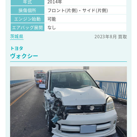
年式
2014年
損傷個所
フロント(片側)・サイド(片側)
エンジン始動
可能
エアバッグ展開
なし
茨城県
2023年8月 買取
トヨタ
ヴォクシー