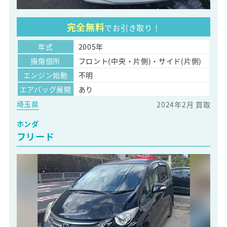
完全無料
でお引き取り！
年式
2005年
損傷個所
フロント(中央・片側)・サイド(片側)
エンジン始動
不明
エアバッグ展開
あり
埼玉県
2024年2月 買取
ホンダ
フリード