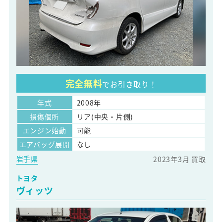
完全無料
でお引き取り！
年式
2008年
損傷個所
リア(中央・片側)
エンジン始動
可能
エアバッグ展開
なし
岩手県
2023年3月 買取
トヨタ
ヴィッツ