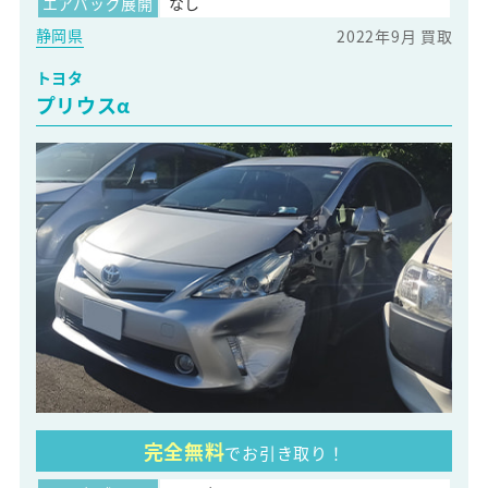
エアバッグ展開
なし
静岡県
2022年9月 買取
トヨタ
プリウスα
完全無料
でお引き取り！