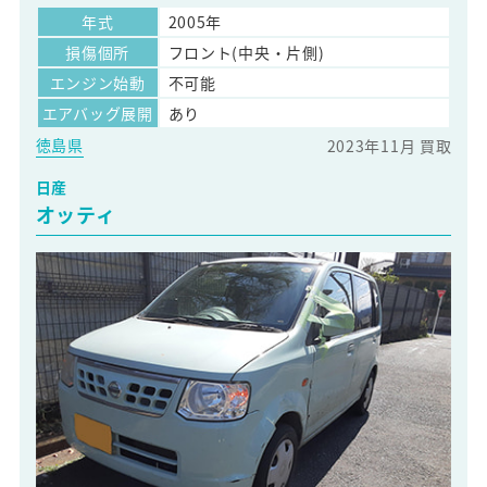
年式
2005年
損傷個所
フロント(中央・片側)
エンジン始動
不可能
エアバッグ展開
あり
徳島県
2023年11月 買取
日産
オッティ