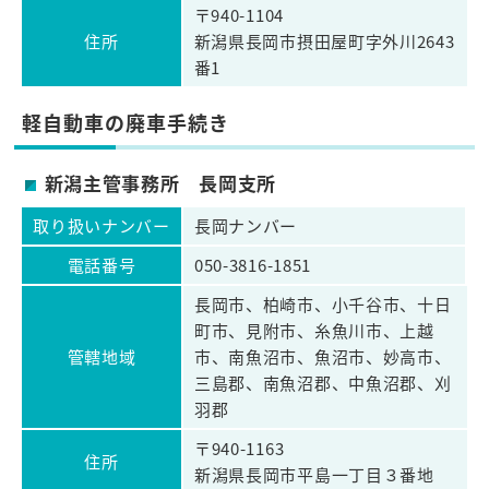
〒940-1104
住所
新潟県長岡市摂田屋町字外川2643
番1
軽自動車の廃車手続き
新潟主管事務所 長岡支所
取り扱いナンバー
長岡ナンバー
電話番号
050-3816-1851
長岡市、柏崎市、小千谷市、十日
町市、見附市、糸魚川市、上越
管轄地域
市、南魚沼市、魚沼市、妙高市、
三島郡、南魚沼郡、中魚沼郡、刈
羽郡
〒940-1163
住所
新潟県長岡市平島一丁目３番地