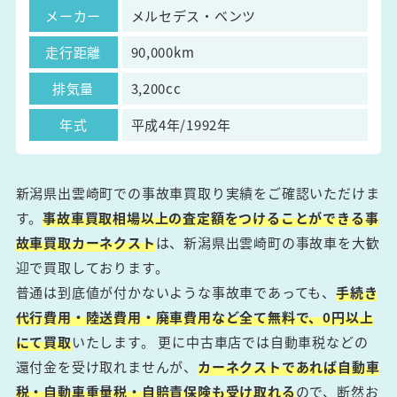
メーカー
メルセデス・ベンツ
走行距離
90,000km
排気量
3,200cc
年式
平成4年/1992年
新潟県出雲崎町での事故車買取り実績をご確認いただけま
す。
事故車買取相場以上の査定額をつけることができる事
故車買取カーネクスト
は、新潟県出雲崎町の事故車を大歓
迎で買取しております。
普通は到底値が付かないような事故車であっても、
手続き
代行費用・陸送費用・廃車費用など全て無料で、0円以上
にて買取
いたします。 更に中古車店では自動車税などの
還付金を受け取れませんが、
カーネクストであれば自動車
税・自動車重量税・自賠責保険も受け取れる
ので、断然お