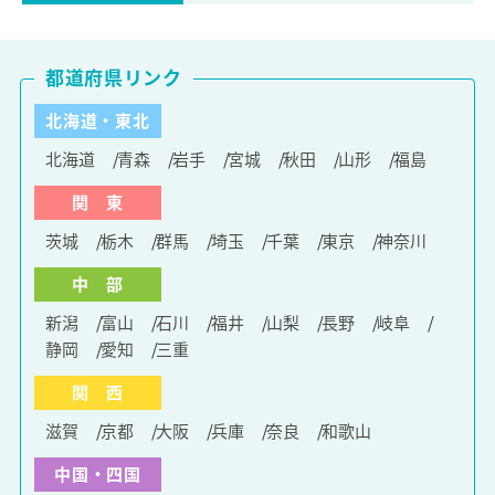
都道府県リンク
北海道・東北
北海道
青森
岩手
宮城
秋田
山形
福島
関 東
茨城
栃木
群馬
埼玉
千葉
東京
神奈川
中 部
新潟
富山
石川
福井
山梨
長野
岐阜
静岡
愛知
三重
関 西
滋賀
京都
大阪
兵庫
奈良
和歌山
中国・四国