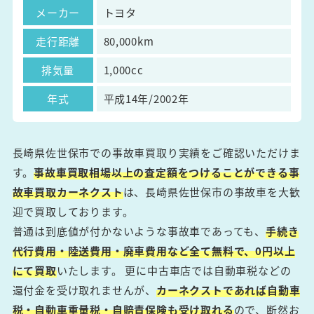
メーカー
トヨタ
走行距離
80,000km
排気量
1,000cc
年式
平成14年/2002年
長崎県佐世保市での事故車買取り実績をご確認いただけま
す。
事故車買取相場以上の査定額をつけることができる事
故車買取カーネクスト
は、長崎県佐世保市の事故車を大歓
迎で買取しております。
普通は到底値が付かないような事故車であっても、
手続き
代行費用・陸送費用・廃車費用など全て無料で、0円以上
にて買取
いたします。 更に中古車店では自動車税などの
還付金を受け取れませんが、
カーネクストであれば自動車
税・自動車重量税・自賠責保険も受け取れる
ので、断然お