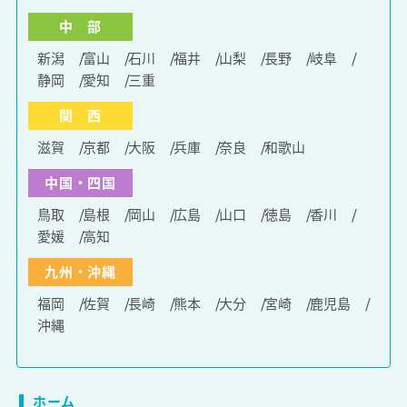
中 部
新潟
富山
石川
福井
山梨
長野
岐阜
静岡
愛知
三重
関 西
滋賀
京都
大阪
兵庫
奈良
和歌山
中国・四国
鳥取
島根
岡山
広島
山口
徳島
香川
愛媛
高知
九州・沖縄
福岡
佐賀
長崎
熊本
大分
宮崎
鹿児島
沖縄
ホーム