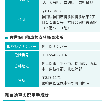
県、大分県、宮崎県、鹿児島県
〒812-0013
福岡県福岡市博多区博多駅東2丁
住所
目１１番１号 福岡合同庁舎新館
（７階～１０階）
佐世保自動車検査登録事務所
取り扱いナンバー
佐世保ナンバー
電話番号
050-5540-2084
佐世保市、平戸市、松浦市、西海
管轄地域
市、東彼杵郡、北松浦郡
〒857-1171
住所
長崎県佐世保市沖新町5番5号
軽自動車の廃車手続き