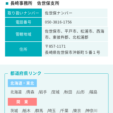
長崎事務所 佐世保支所
取り扱いナンバー
佐世保ナンバー
電話番号
050-3816-1756
佐世保市、平戸市、松浦市、西海
管轄地域
市、東彼杵郡、北松浦郡
〒857-1171
住所
長崎県佐世保市沖新町５番１号
都道府県リンク
北海道・東北
北海道
青森
岩手
宮城
秋田
山形
福島
関 東
茨城
栃木
群馬
埼玉
千葉
東京
神奈川