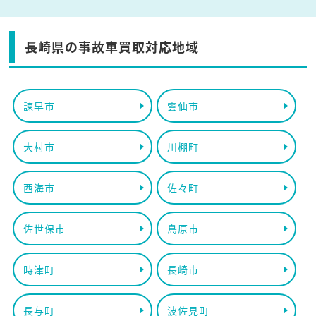
長崎県の事故車買取対応地域
諫早市
雲仙市
大村市
川棚町
西海市
佐々町
佐世保市
島原市
時津町
長崎市
長与町
波佐見町