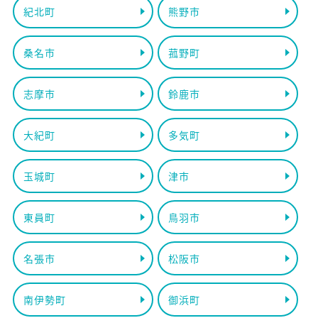
紀北町
熊野市
桑名市
菰野町
志摩市
鈴鹿市
大紀町
多気町
玉城町
津市
東員町
鳥羽市
名張市
松阪市
南伊勢町
御浜町