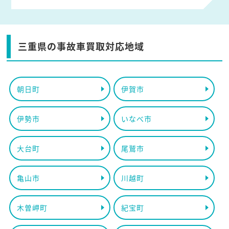
三重県の事故車買取対応地域
朝日町
伊賀市
伊勢市
いなべ市
大台町
尾鷲市
亀山市
川越町
木曽岬町
紀宝町