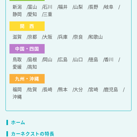
新潟
富山
石川
福井
山梨
長野
岐阜
静岡
愛知
三重
関 西
滋賀
京都
大阪
兵庫
奈良
和歌山
中国・四国
鳥取
島根
岡山
広島
山口
徳島
香川
愛媛
高知
九州・沖縄
福岡
佐賀
長崎
熊本
大分
宮崎
鹿児島
沖縄
ホーム
カーネクストの特長