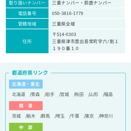
取り扱いナンバー
三重ナンバー・鈴鹿ナンバー
電話番号
050-3816-1779
管轄地域
三重県全域
〒514-0303
住所
三重県津市雲出長常町字六ﾉ割１
１９０番１０
都道府県リンク
北海道・東北
北海道
青森
岩手
宮城
秋田
山形
福島
関 東
茨城
栃木
群馬
埼玉
千葉
東京
神奈川
中 部