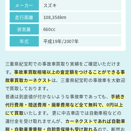
メーカー
スズキ
走行距離
108,358km
排気量
660cc
年式
平成19年/2007年
三重県紀宝町での事故車買取り実績をご確認いただけま
す。
事故車買取相場以上の査定額をつけることができる事
故車買取カーネクスト
は、三重県紀宝町の事故車を大歓迎
で買取しております。
普通は到底値が付かないような事故車であっても、
手続き
代行費用・陸送費用・廃車費用など全て無料で、0円以上
にて買取
いたします。 更に中古車店では自動車税などの
還付金を受け取れませんが、
カーネクストであれば自動車
税・自動車重量税・自賠責保険も受け取れる
ので、断然お