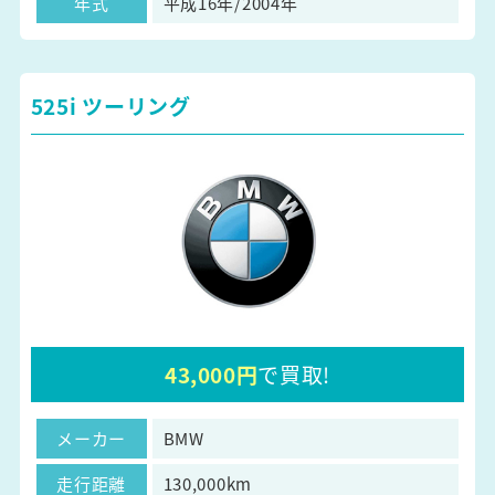
年式
平成16年/2004年
525i ツーリング
43,000円
で買取!
メーカー
BMW
走行距離
130,000km