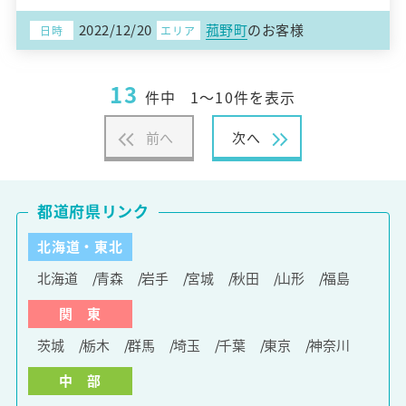
2022/12/20
菰野町
のお客様
日時
エリア
13
件中
1～10件を表示
前へ
次へ
都道府県リンク
北海道・東北
北海道
青森
岩手
宮城
秋田
山形
福島
関 東
茨城
栃木
群馬
埼玉
千葉
東京
神奈川
中 部