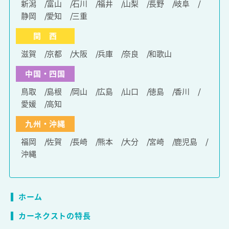
新潟
富山
石川
福井
山梨
長野
岐阜
静岡
愛知
三重
関 西
滋賀
京都
大阪
兵庫
奈良
和歌山
中国・四国
鳥取
島根
岡山
広島
山口
徳島
香川
愛媛
高知
九州・沖縄
福岡
佐賀
長崎
熊本
大分
宮崎
鹿児島
沖縄
ホーム
カーネクストの特長