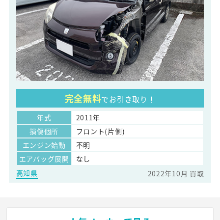
完全無料
でお引き取り！
年式
2011年
損傷個所
フロント(片側)
エンジン始動
不明
エアバッグ展開
なし
高知県
2022年10月 買取