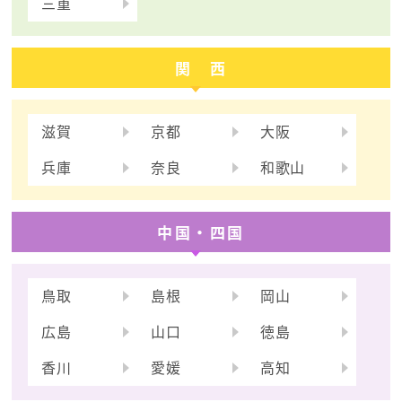
三重
関 西
滋賀
京都
大阪
兵庫
奈良
和歌山
中国・四国
鳥取
島根
岡山
広島
山口
徳島
香川
愛媛
高知