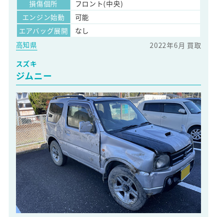
損傷個所
フロント(中央)
エンジン始動
可能
エアバッグ展開
なし
高知県
2022年6月 買取
スズキ
ジムニー