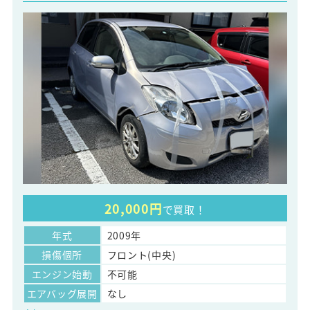
20,000円
で買取！
年式
2009年
損傷個所
フロント(中央)
エンジン始動
不可能
エアバッグ展開
なし