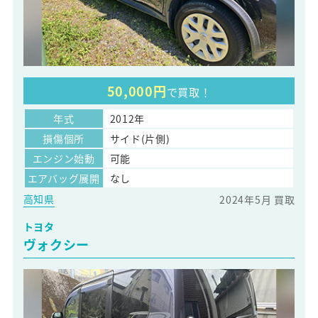
50,000円
で買取！
年式
2012年
損傷個所
サイド(片側)
エンジン始動
可能
エアバッグ展開
なし
高知県
2024年5月 買取
トヨタ
ヴォクシー