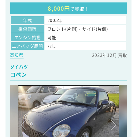
8,000円
で買取！
年式
2005年
損傷個所
フロント(片側)・サイド(片側)
エンジン始動
可能
エアバッグ展開
なし
高知県
2023年12月 買取
ダイハツ
コペン