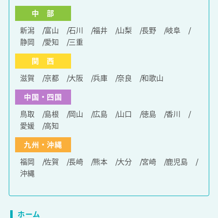
中 部
新潟
富山
石川
福井
山梨
長野
岐阜
静岡
愛知
三重
関 西
滋賀
京都
大阪
兵庫
奈良
和歌山
中国・四国
鳥取
島根
岡山
広島
山口
徳島
香川
愛媛
高知
九州・沖縄
福岡
佐賀
長崎
熊本
大分
宮崎
鹿児島
沖縄
ホーム