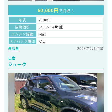
60,000円
で買取！
年式
2008年
損傷個所
フロント(片側)
エンジン始動
可能
エアバッグ展開
なし
高知県
2023年2月 買取
日産
ジューク