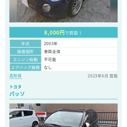
8,000円
で買取！
年式
2003年
損傷個所
車両全体
エンジン始動
不可能
エアバッグ展開
なし
高知県
2023年6月 買取
トヨタ
パッソ