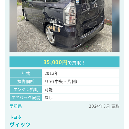
35,000円
で買取！
年式
2013年
損傷個所
リア(中央・片側)
エンジン始動
可能
エアバッグ展開
なし
高知県
2024年3月 買取
トヨタ
ヴィッツ