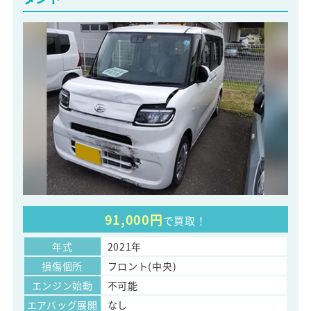
91,000円
で買取！
年式
2021年
損傷個所
フロント(中央)
エンジン始動
不可能
エアバッグ展開
なし