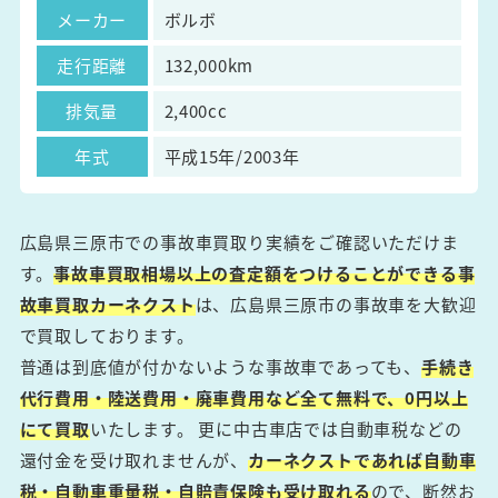
メーカー
ボルボ
走行距離
132,000km
排気量
2,400cc
年式
平成15年/2003年
広島県三原市での事故車買取り実績をご確認いただけま
す。
事故車買取相場以上の査定額をつけることができる事
故車買取カーネクスト
は、広島県三原市の事故車を大歓迎
で買取しております。
普通は到底値が付かないような事故車であっても、
手続き
代行費用・陸送費用・廃車費用など全て無料で、0円以上
にて買取
いたします。 更に中古車店では自動車税などの
還付金を受け取れませんが、
カーネクストであれば自動車
税・自動車重量税・自賠責保険も受け取れる
ので、断然お