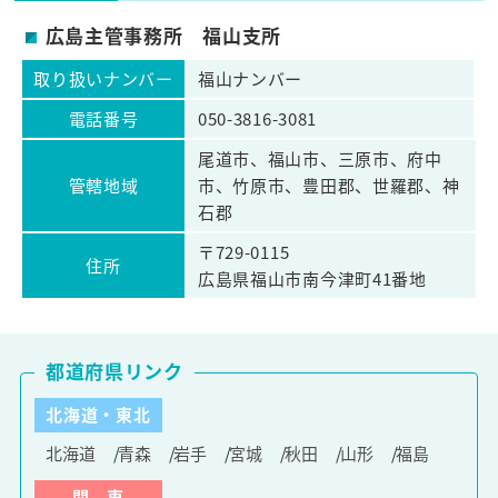
広島主管事務所 福山支所
取り扱いナンバー
福山ナンバー
電話番号
050-3816-3081
尾道市、福山市、三原市、府中
管轄地域
市、竹原市、豊田郡、世羅郡、神
石郡
〒729-0115
住所
広島県福山市南今津町41番地
都道府県リンク
北海道・東北
北海道
青森
岩手
宮城
秋田
山形
福島
関 東