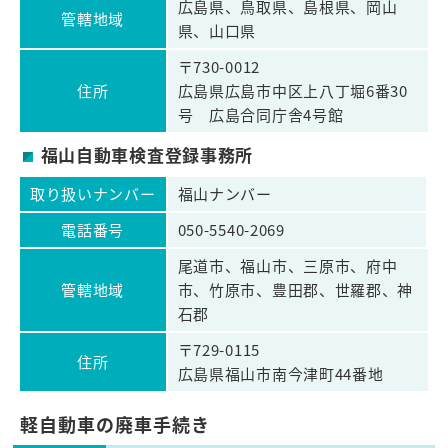
広島県、鳥取県、島根県、岡山
管轄地域
県、山口県
〒730-0012
住所
広島県広島市中区上八丁堀6番30
号 広島合同庁舎4号館
福山自動車検査登録事務所
取り扱いナンバー
福山ナンバー
電話番号
050-5540-2069
尾道市、福山市、三原市、府中
管轄地域
市、竹原市、豊田郡、世羅郡、神
石郡
〒729-0115
住所
広島県福山市南今津町44番地
軽自動車の廃車手続き