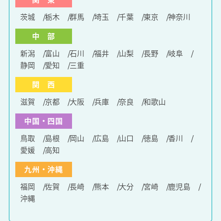
茨城
栃木
群馬
埼玉
千葉
東京
神奈川
中 部
新潟
富山
石川
福井
山梨
長野
岐阜
静岡
愛知
三重
関 西
滋賀
京都
大阪
兵庫
奈良
和歌山
中国・四国
鳥取
島根
岡山
広島
山口
徳島
香川
愛媛
高知
九州・沖縄
福岡
佐賀
長崎
熊本
大分
宮崎
鹿児島
沖縄