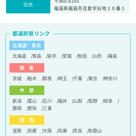
〒960-8165
住所
福島県福島市吉倉字谷地１８番１
都道府県リンク
北海道・東北
北海道
青森
岩手
宮城
秋田
山形
福島
関 東
茨城
栃木
群馬
埼玉
千葉
東京
神奈川
中 部
新潟
富山
石川
福井
山梨
長野
岐阜
静岡
愛知
三重
関 西
滋賀
京都
大阪
兵庫
奈良
和歌山