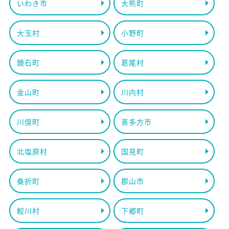
いわき市
大熊町
大玉村
小野町
鏡石町
葛尾村
金山町
川内村
川俣町
喜多方市
北塩原村
国見町
桑折町
郡山市
鮫川村
下郷町