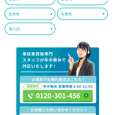
矢吹町
矢祭町
湯川村