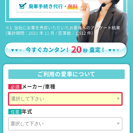
ご利用の愛車について
メーカー/車種
必須
年式
任意