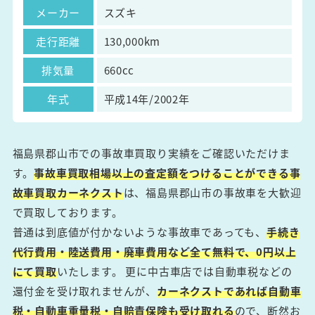
メーカー
スズキ
走行距離
130,000km
排気量
660cc
年式
平成14年/2002年
福島県郡山市での事故車買取り実績をご確認いただけま
す。
事故車買取相場以上の査定額をつけることができる事
故車買取カーネクスト
は、福島県郡山市の事故車を大歓迎
で買取しております。
普通は到底値が付かないような事故車であっても、
手続き
代行費用・陸送費用・廃車費用など全て無料で、0円以上
にて買取
いたします。 更に中古車店では自動車税などの
還付金を受け取れませんが、
カーネクストであれば自動車
税・自動車重量税・自賠責保険も受け取れる
ので、断然お