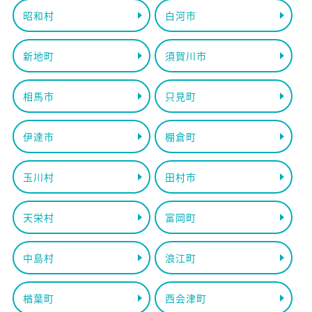
昭和村
白河市
新地町
須賀川市
相馬市
只見町
伊達市
棚倉町
玉川村
田村市
天栄村
富岡町
中島村
浪江町
楢葉町
西会津町