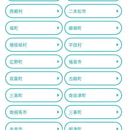
西郷村
二本松市
塙町
磐梯町
檜枝岐村
平田村
広野町
福島市
双葉町
古殿町
三島町
南会津町
南相馬市
三春町
本宮市
柳津町