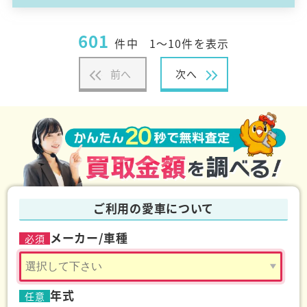
601
件中
1～10件を表示
前へ
次へ
ご利用の愛車について
メーカー/車種
必須
年式
任意