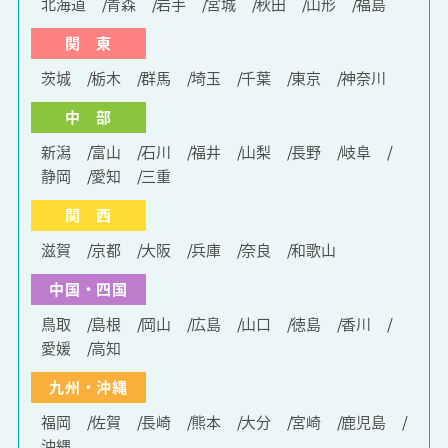
北海道
青森
岩手
宮城
秋田
山形
福島
関 東
茨城
栃木
群馬
埼玉
千葉
東京
神奈川
中 部
新潟
富山
石川
福井
山梨
長野
岐阜
静岡
愛知
三重
関 西
滋賀
京都
大阪
兵庫
奈良
和歌山
中国・四国
鳥取
島根
岡山
広島
山口
徳島
香川
愛媛
高知
九州・沖縄
福岡
佐賀
長崎
熊本
大分
宮崎
鹿児島
沖縄