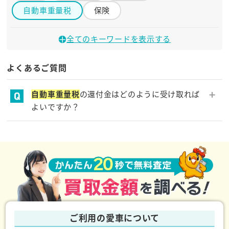
自動車重量税
保険
か行
全てのキーワードを表示する
還付
よくあるご質問
さ行
自動車重量税
の還付金はどのように受け取れば
よいですか？
自動車重量税
自動車税
自賠責保険
カーネクストでは、
自動車重量税
の還付金を含んだ金
写真
装備品
額を買取金額としてご提示しているため、手続きの手
間をかけずに還付金を受け取ることが可能です。
な行
任意保険
は行
ご利用の愛車について