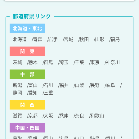
都道府県リンク
北海道・東北
北海道
青森
岩手
宮城
秋田
山形
福島
関 東
茨城
栃木
群馬
埼玉
千葉
東京
神奈川
中 部
新潟
富山
石川
福井
山梨
長野
岐阜
静岡
愛知
三重
関 西
滋賀
京都
大阪
兵庫
奈良
和歌山
中国・四国
鳥取
島根
岡山
広島
山口
徳島
香川