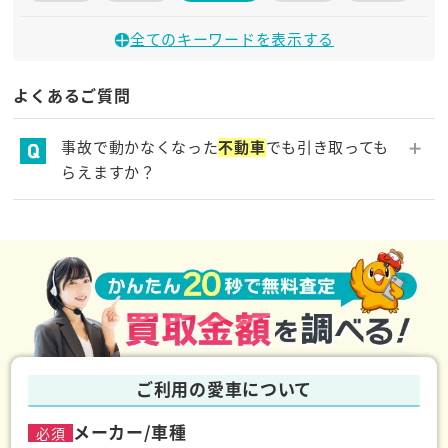
か行
全てのキーワードを表示する
期間
よくあるご質問
た行
事故で動かなくなった
不動車
でも引き取っても
らえますか？
対応
地域
事故で動かなくなった
不動車
でもレッカー費用無料で
は行
お引取が可能です。その他、お問い合わせからお申し
込み・お手続き・お引き取り、解体、廃車手付の完了
不動車
に至るまで、全て無料で廃車サービスを提供しており
ます。
ま行
無料
ご利用の愛車について
メーカー/車種
必須