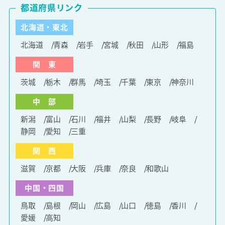
都道府県リンク
北海道・東北
北海道
青森
岩手
宮城
秋田
山形
福島
関 東
茨城
栃木
群馬
埼玉
千葉
東京
神奈川
中 部
新潟
富山
石川
福井
山梨
長野
岐阜
静岡
愛知
三重
関 西
滋賀
京都
大阪
兵庫
奈良
和歌山
中国・四国
鳥取
島根
岡山
広島
山口
徳島
香川
愛媛
高知